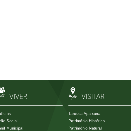
VIVER
VISITAR
tícias
Tarouca Apaixona
ão Social
Património Histórico
nil Municipal
Património Natural