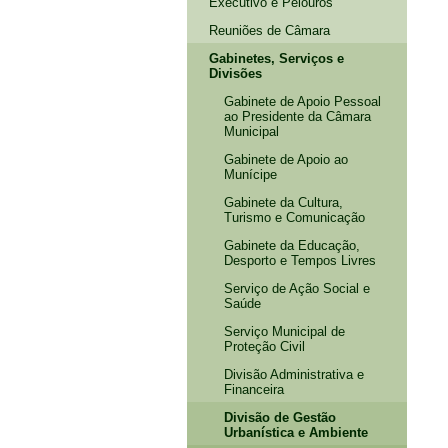
Executivo e Pelouros
Reuniões de Câmara
Gabinetes, Serviços e
Divisões
Gabinete de Apoio Pessoal
ao Presidente da Câmara
Municipal
Gabinete de Apoio ao
Munícipe
Gabinete da Cultura,
Turismo e Comunicação
Gabinete da Educação,
Desporto e Tempos Livres
Serviço de Ação Social e
Saúde
Serviço Municipal de
Proteção Civil
Divisão Administrativa e
Financeira
Divisão de Gestão
Urbanística e Ambiente