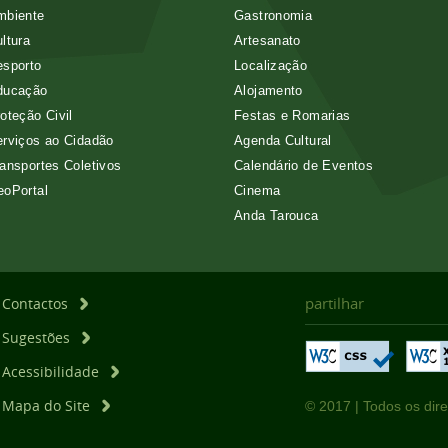
mbiente
Gastronomia
ltura
Artesanato
esporto
Localização
ducação
Alojamento
oteção Civil
Festas e Romarias
rviços ao Cidadão
Agenda Cultural
ansportes Coletivos
Calendário de Eventos
eoPortal
Cinema
Anda Tarouca
partilhar
Contactos
Sugestões
Acessibilidade
Mapa do Site
© 2017 | Todos os dire