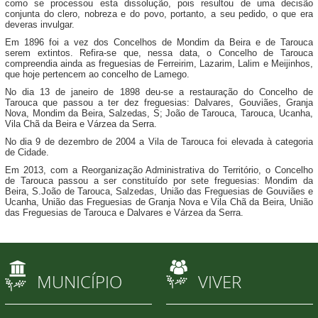
como se processou esta dissolução, pois resultou de uma decisão
conjunta do clero, nobreza e do povo, portanto, a seu pedido, o que era
deveras invulgar.
Em 1896 foi a vez dos Concelhos de Mondim da Beira e de Tarouca
serem extintos. Refira-se que, nessa data, o Concelho de Tarouca
compreendia ainda as freguesias de Ferreirim, Lazarim, Lalim e Meijinhos,
que hoje pertencem ao concelho de Lamego.
No dia 13 de janeiro de 1898 deu-se a restauração do Concelho de
Tarouca que passou a ter dez freguesias: Dalvares, Gouviães, Granja
Nova, Mondim da Beira, Salzedas, S; João de Tarouca, Tarouca, Ucanha,
Vila Chã da Beira e Várzea da Serra.
No dia 9 de dezembro de 2004 a Vila de Tarouca foi elevada à categoria
de Cidade.
Em 2013, com a Reorganização Administrativa do Território, o Concelho
de Tarouca passou a ser constituído por sete freguesias: Mondim da
Beira, S.João de Tarouca, Salzedas, União das Freguesias de Gouviães e
Ucanha, União das Freguesias de Granja Nova e Vila Chã da Beira, União
das Freguesias de Tarouca e Dalvares e Várzea da Serra.
MUNICÍPIO
VIVER