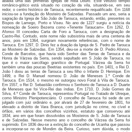
abadia uma das primeiras igrejas de Riba Douro. Este vetusto templo
românico-gótico está situado no coração da vila, situando-se, em seu
redor, o centro histórico de Tarouca, recentemente requalificado. Em 1168
iniciou-se a fundação do Mosteiro de Salzedas. Passado um ano, seria a
sagração da Igreja de São João de Tarouca, estando, então, presentes os
Bispos de Lamego, Porto e Viseu. No ano de 1227 surgiu a notícia da
nomeação de Soeiro Bezerra como «Tenente Taraucam». Em 1262, D.
Afonso III concedeu Carta de Foro a Tarouca, com a designação de
Castro-Rei. Contudo, este nome não subsistiria mais de uma centena de
anos, pois em 1364, surgiram novamente referências, com o nome de
Tarouca. Em 1297, D. Dinis fez a doação da Igreja de S. Pedro de Tarouca
ao Mosteiro de Salzedas. Em 1354, deu-se a morte de D. Pedro Afonso,
Conde de Barcelos, que havia sido Senhor das Terras de Tarouca e da
Honra de Várzea da Serra, sendo sepultado em S João de Tarouca, no
que é o maior sarcófago granítico de Portugal. Várzea da Serra foi
também uma das poucas Beetrias existentes no país. Em 1401, o Rei D.
João I doou as terras de Tarouca a seu filho o Infante D. Henrique. Em
1499, o Rei D. Manuel nomeou D. João de Meneses 1.º Conde de
Tarouca. Em 1514, o mesmo rei outorgou novo Foral à Vila de Tarouca.
Em 1557, o Rei D. Sebastião confirmou o Senhorio de Tarouca a D. Duarte
de Meneses que foi Vice-Rei das índias. Em 1710, D. João Gomes da
Silva, 4.º Conde de Tarouca, representou Portugal no Tratado de Utreque,
como Ministro Plenipotenciário. O concelho de Tarouca foi sede de um
julgado com juiz ordinário e, por alvará de 27 de fevereiro de 1801, foi
elevado a distrito de Vara Branca, com jurisdição no crime, no cível e
órfãos, em vários dos concelhos vizinhos, estatuto que conservou até
1834, ano em que foram dissolvidos os Mosteiros de S. João de Tarouca
e de Salzedas. Nesse mesmo ano o concelho de Várzea da Serra foi
suprimido. Em 1836 deu-se a extinção do concelho de Ucanha que passou
a incorporar-se no de Mondim da Beira. Curioso, sem dúvida, o modo