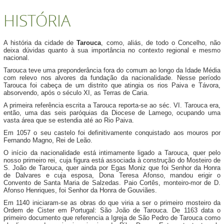
HISTÓRIA
A história da cidade de
Tarouca
, como, aliás, de todo o Concelho, não
deixa dúvidas quanto à sua importância no contexto regional e mesmo
nacional.
Tarouca teve uma preponderância fora do comum ao longo da Idade Média
com relevo nos alvores da fundação da nacionalidade. Nesse período
Tarouca foi cabeça de um distrito que atingia os rios Paiva e Távora,
absorvendo, após o século XI, as Terras de Caria.
A primeira referência escrita a Tarouca reporta-se ao séc. VI. Tarouca era,
então, uma das seis paróquias da Diocese de Lamego, ocupando uma
vasta área que se estendia até ao Rio Paiva.
Em 1057 o seu castelo foi definitivamente conquistado aos mouros por
Fernando Magno, Rei de Leão.
O início da nacionalidade está intimamente ligado a Tarouca, quer pelo
nosso primeiro rei, cuja figura está associada à construção do Mosteiro de
S. João de Tarouca, quer ainda por Egas Moniz que foi Senhor da Honra
de Dalvares e cuja esposa, Dona Teresa Afonso, mandou erigir o
Convento de Santa Maria de Salzedas. Paio Cortês, monteiro-mor de D.
Afonso Henriques, foi Senhor da Honra de Gouviães.
Em 1140 iniciaram-se as obras do que viria a ser o primeiro mosteiro da
Ordem de Cister em Portugal: São João de Tarouca. De 1163 data o
primeiro documento que referencia a Igreja de São Pedro de Tarouca como