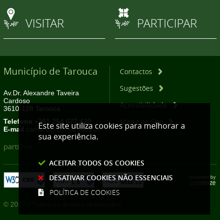
VISITAR
PARTICIPAR
Município de Tarouca
Contactos
Sugestões
Av.Dr. Alexandre Taveira
Cardoso
Acessibilidade
3610-128 Tarouca
Mapa do Site
Telefone
+351 254 677 420
Este site utiliza cookies para melhorar a
E-mail
camara@cm-tarouca.pt
sua experiência.
partilhar
ACEITAR TODOS OS COOKIES
DESATIVAR COOKIES NÃO ESSENCIAIS
POLÍTICA DE COOKIES
© 2017 | Todos os direitos reservados