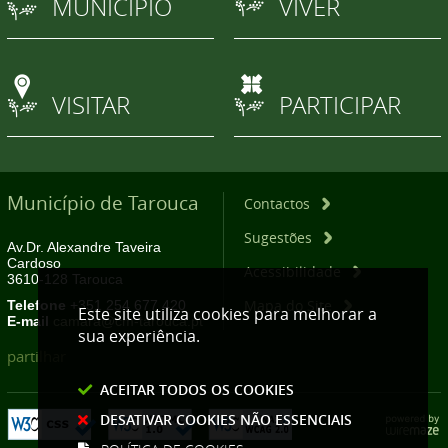
MUNICÍPIO
VIVER
VISITAR
PARTICIPAR
Município de Tarouca
Contactos
Sugestões
Av.Dr. Alexandre Taveira
Cardoso
Acessibilidade
3610-128 Tarouca
Mapa do Site
Telefone
+351 254 677 420
Este site utiliza cookies para melhorar a
E-mail
camara@cm-tarouca.pt
sua experiência.
partilhar
ACEITAR TODOS OS COOKIES
DESATIVAR COOKIES NÃO ESSENCIAIS