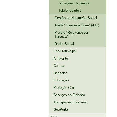
Situações de perigo
Telefones úteis
Gestão da Habitação Social
Ateliê “Crescer a Sorrir” (ATL)
Projeto "Rejuvenescer
Tarouca”
Radar Social
Canil Municipal
Ambiente
Cultura
Desporto
Educação
Proteção Civil
Serviços ao Cidadão
Transportes Coletivos
GeoPortal