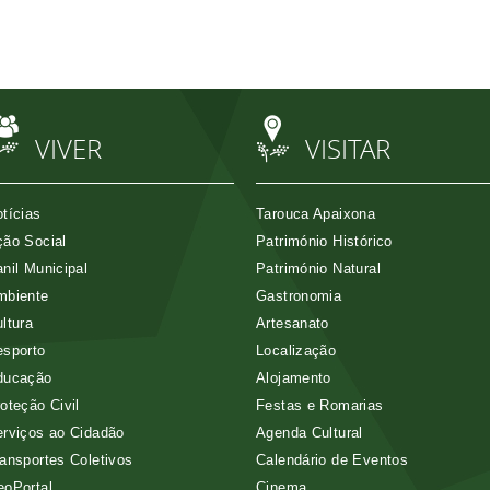
VIVER
VISITAR
tícias
Tarouca Apaixona
ão Social
Património Histórico
nil Municipal
Património Natural
mbiente
Gastronomia
ltura
Artesanato
esporto
Localização
ducação
Alojamento
oteção Civil
Festas e Romarias
rviços ao Cidadão
Agenda Cultural
ansportes Coletivos
Calendário de Eventos
eoPortal
Cinema