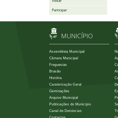
Visitar
Participar
MUNICÍPIO
Assembleia Municipal
No
Câmara Municipal
Aç
Freguesias
Ca
Brasão
A
História
Cu
Caraterização Geral
D
Geminações
E
Arquivo Municipal
Pr
Publicações do Município
Se
Canal de Denúncias
Tr
Contactos
G