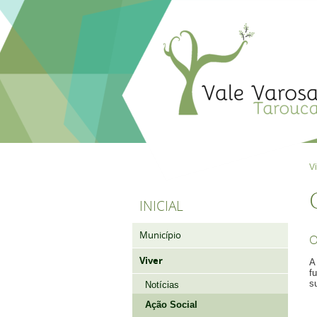
V
INICIAL
Município
O
Viver
A
f
s
Notícias
Ação Social