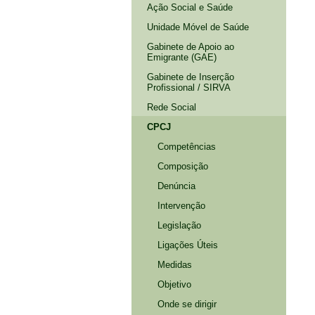
Ação Social e Saúde
Unidade Móvel de Saúde
Gabinete de Apoio ao
Emigrante (GAE)
Gabinete de Inserção
Profissional / SIRVA
Rede Social
CPCJ
Competências
Composição
Denúncia
Intervenção
Legislação
Ligações Úteis
Medidas
Objetivo
Onde se dirigir