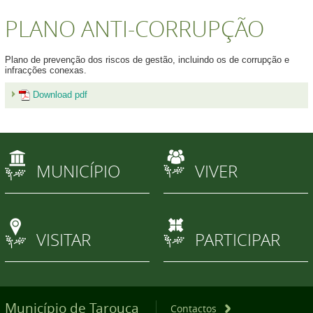
PLANO ANTI-CORRUPÇÃO
Plano de prevenção dos riscos de gestão, incluindo os de corrupção e
infracções conexas.
Download pdf
MUNICÍPIO
VIVER
VISITAR
PARTICIPAR
Município de Tarouca
Contactos