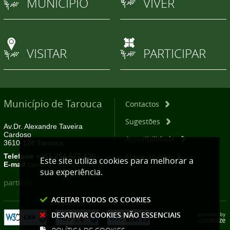
MUNICÍPIO
VIVER
VISITAR
PARTICIPAR
Município de Tarouca
Contactos
Sugestões
Av.Dr. Alexandre Taveira
Cardoso
Acessibilidade
3610-128 Tarouca
Mapa do Site
Telefone
+351 254 677 420
Este site utiliza cookies para melhorar a
E-mail
camara@cm-tarouca.pt
sua experiência.
partilhar
ACEITAR TODOS OS COOKIES
DESATIVAR COOKIES NÃO ESSENCIAIS