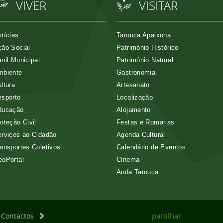
VIVER
VISITAR
tícias
Tarouca Apaixona
ão Social
Património Histórico
nil Municipal
Património Natural
mbiente
Gastronomia
ltura
Artesanato
esporto
Localização
ducação
Alojamento
oteção Civil
Festas e Romarias
rviços ao Cidadão
Agenda Cultural
ansportes Coletivos
Calendário de Eventos
eoPortal
Cinema
Anda Tarouca
partilhar
Contactos