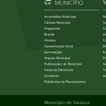
MUNICÍPIO
Assembleia Municipal
No
Câmara Municipal
Aç
Freguesias
Ca
Brasão
A
História
Cu
Caraterização Geral
D
Geminações
E
Arquivo Municipal
Pr
Publicações do Município
Se
Canal de Denúncias
Tr
Contactos
G
Plataforma de Recrutamento
Município de Tarouca