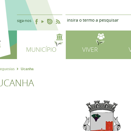
siga-nos
MUNICÍPIO
VIVER
reguesias
Ucanha
UCANHA