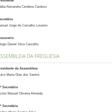
residente
ádia Alexandra Cerdeira Cardoso
ecretário
anuel Jorge de Carvalho Loureiro
esoureiro
érgio Daniel Silva Carvalho
SSEMBLEIA DA FREGUESIA
residente da Assembleia
ulce Maria Dias dos Santos
.º Secretário
icinio Manuel Oliveira Almeida
.ª Secretária