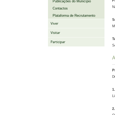
P
Publicações do Município
N
Contactos
Plataforma de Recrutamento
S
Viver
M
Visitar
T
Participar
S
A
P
D
1
L
2