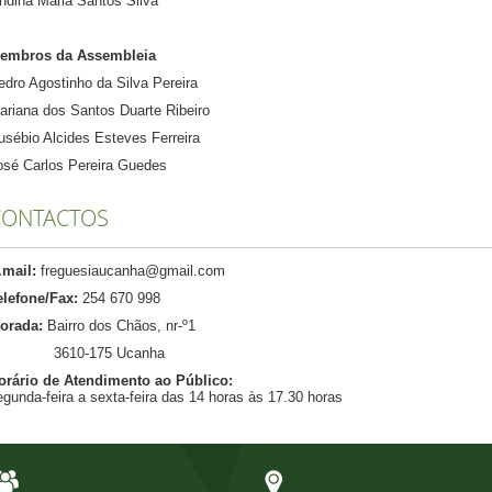
ndina Maria Santos Silva
embros da Assembleia
edro Agostinho da Silva Pereira
ariana dos Santos Duarte Ribeiro
usébio Alcides Esteves Ferreira
osé Carlos Pereira Guedes
CONTACTOS
.mail:
freguesiaucanha@gmail.com
elefone/Fax:
254 670 998
orada:
Bairro dos Chãos, nr-º1
610-175 Ucanha
orário de Atendimento ao Público:
egunda-feira a sexta-feira das 14 horas às 17.30 horas