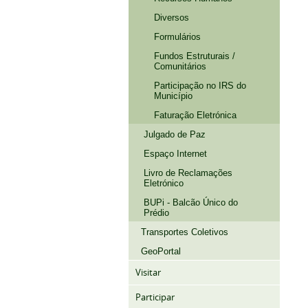
Diversos
Formulários
Fundos Estruturais /
Comunitários
Participação no IRS do
Município
Faturação Eletrónica
Julgado de Paz
Espaço Internet
Livro de Reclamações
Eletrónico
BUPi - Balcão Único do
Prédio
Transportes Coletivos
GeoPortal
Visitar
Participar