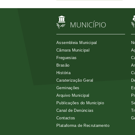
MUNICÍPIO
Assembleia Municipal
No
Câmara Municipal
Aç
Freguesias
Ca
Brasão
A
História
Cu
Caraterização Geral
D
Geminações
E
Arquivo Municipal
Pr
Publicações do Município
Se
Canal de Denúncias
Tr
Contactos
G
Plataforma de Recrutamento