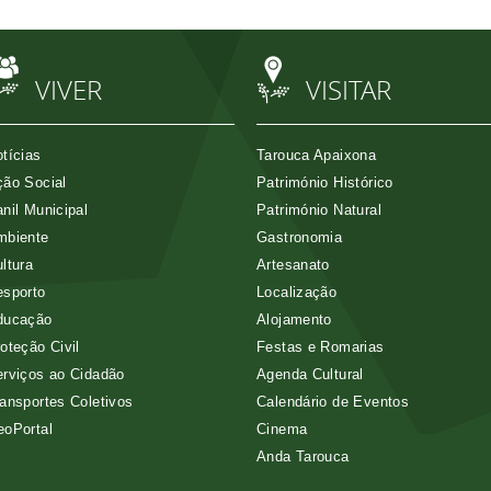
VIVER
VISITAR
tícias
Tarouca Apaixona
ão Social
Património Histórico
nil Municipal
Património Natural
mbiente
Gastronomia
ltura
Artesanato
esporto
Localização
ducação
Alojamento
oteção Civil
Festas e Romarias
rviços ao Cidadão
Agenda Cultural
ansportes Coletivos
Calendário de Eventos
eoPortal
Cinema
Anda Tarouca