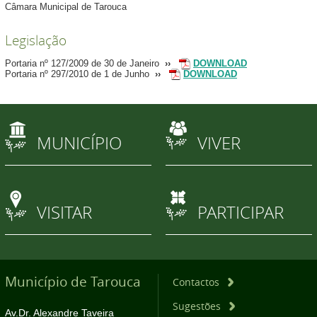
Câmara Municipal de Tarouca
Legislação
Portaria nº 127/2009 de 30 de Janeiro
››
DOWNLOAD
Portaria nº 297/2010 de 1 de Junho
››
DOWNLOAD
MUNICÍPIO
VIVER
VISITAR
PARTICIPAR
Município de Tarouca
Contactos
Sugestões
Av.Dr. Alexandre Taveira