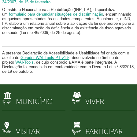
34/2007, de 15 de fevereiro
.
O Instituto Nacional para a Reabilitação (INR, I.P.), disponibiliza
um
formulário para denunciar situações de discriminação
, encaminhando
as queixas apresentadas às entidades competentes. Anualmente, o INR,
I.P. elabora um relatório anual sobre a aplicação da lei que proíbe e pune a
discriminação em razão da deficiência e da existência de risco agravado
de saúde (Lei n.o 46/2006, de 28 de agosto).
A presente Declaração de Acessibilidade e Usabilidade foi criada com o
auxílio do
Gerador WAI-Tools PT v1.5
, desenvolvido no âmbito do
projeto
WAI-Tools
, de cujo consórcio a AMA é parte integrante. A
Declaração foi concebida em conformidade com o Decreto-Lei n.º 83/2018,
de 19 de outubro.
MUNICÍPIO
VIVER
VISITAR
PARTICIPAR