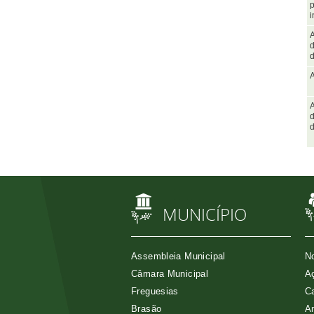
p
i
A
d
d
A
A
d
d
MUNICÍPIO
Assembleia Municipal
No
Câmara Municipal
Aç
Freguesias
Ca
Brasão
A