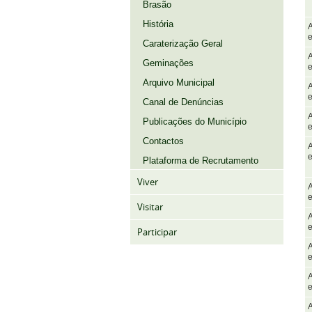
Brasão
História
A
e
Caraterização Geral
A
Geminações
e
Arquivo Municipal
A
e
Canal de Denúncias
A
Publicações do Município
e
Contactos
A
e
Plataforma de Recrutamento
Viver
A
e
Visitar
A
e
Participar
A
e
A
e
A