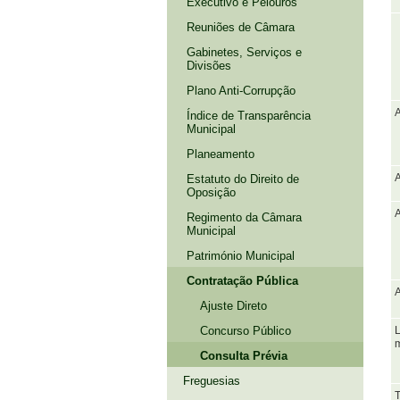
Executivo e Pelouros
Reuniões de Câmara
Gabinetes, Serviços e
Divisões
Plano Anti-Corrupção
A
Índice de Transparência
Municipal
Planeamento
Estatuto do Direito de
A
Oposição
A
Regimento da Câmara
Municipal
Património Municipal
Contratação Pública
A
Ajuste Direto
Concurso Público
m
Consulta Prévia
Freguesias
T