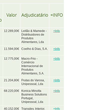
Valor
Adjudicatário
+INFO
o
12.289,00€
Leitão & Mamede -
+Info
Distribuidores de
Produtos
Alimentares, Lda
11.594,00€
Coelho & Dias, S.A.
+Info
12.775,00€
Macro-Frio -
+Info
Comércio
Internacional de
Produtos
Alimentares, S.A.
21.204,80€
Frutas do Varosa,
+Info
Unipessoal, Lda
68.220,00€
Konica Minolta
+Info
Business Solutions
Portugal,
Unipessoal, Lda
40.152,00€
Transdev, Interior,
+Info