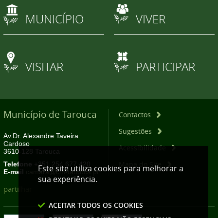
MUNICÍPIO
VIVER
VISITAR
PARTICIPAR
Município de Tarouca
Contactos
Sugestões
Av.Dr. Alexandre Taveira
Cardoso
Acessibilidade
3610-128 Tarouca
Mapa do Site
Telefone
+351 254 677 420
Este site utiliza cookies para melhorar a
E-mail
camara@cm-tarouca.pt
sua experiência.
partilhar
ACEITAR TODOS OS COOKIES