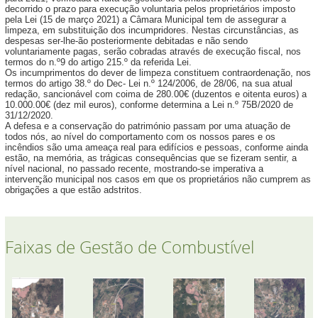
decorrido o prazo para execução voluntaria pelos proprietários imposto
pela Lei (15 de março 2021) a Câmara Municipal tem de assegurar a
limpeza, em substituição dos incumpridores. Nestas circunstâncias, as
despesas ser-lhe-ão posteriormente debitadas e não sendo
voluntariamente pagas, serão cobradas através de execução fiscal, nos
termos do n.º9 do artigo 215.º da referida Lei.
Os incumprimentos do dever de limpeza constituem contraordenação, nos
termos do artigo 38.º do Dec- Lei n.º 124/2006, de 28/06, na sua atual
redação, sancionável com coima de 280.00€ (duzentos e oitenta euros) a
10.000.00€ (dez mil euros), conforme determina a Lei n.º 75B/2020 de
31/12/2020.
A defesa e a conservação do património passam por uma atuação de
todos nós, ao nível do comportamento com os nossos pares e os
incêndios são uma ameaça real para edifícios e pessoas, conforme ainda
estão, na memória, as trágicas consequências que se fizeram sentir, a
nível nacional, no passado recente, mostrando-se imperativa a
intervenção municipal nos casos em que os proprietários não cumprem as
obrigações a que estão adstritos.
Faixas de Gestão de Combustível