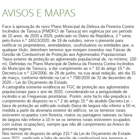
AVISOS E MAPAS
Face à aprovação do novo Plano Municipal da Defesa da Floresta Contra
Incêndios de Tarouca (PMDFCI de Tarouca) em vigência por um período
de 10 anos, de 2020 a 2029, publicado no Diário da República, 2.ª série,
pelo Aviso n.º 16513/2020, de 19 de outubro, serve o presente para
notificar os proprietários, arrendatários, usufrutuários ou entidades que, a
qualquer título, detenham terrenos que estejam inseridos nas Faixas de
Gestão de Combustível de Proteção aos Aglomerados Populacionais
“faixa exterior de proteção ao aglomerado populacional de, no mínimo, 100
m). Definidas no Plano Municipal de Defesa da Floresta Contra Incêndios
do Município de Tarouca, a dar cumprimento ao n.º 10 do artigo 15.º do
Decreto-Lei n.º 124/2006, de 28 de junho, na sua atual redação, até dia 15
de março, conforme definido na Lei n.º 75B/2020 de 31 de dezembro de
2020 – Lei do Orçamento de Estado.
A cartografia somente evidência as FGC de proteção aos aglomerados
populacionais para o ano de 2020, considerando-se a perigosidade de
incêndio e as Freguesias prioritárias. Porém, este facto não prejudica o
cumprimento do disposto no n.º 2 do artigo 15.º do aludido Decreto-Lei –
faixa de proteção ao edificado isolado (faixa de largura não inferior a 50 m,
medida a partir da alvenaria exterior do edifício, se os terrenos rurais
estiverem ocupados com floresta, matos ou pastagens naturais ou faixa
de largura não inferior a 10 m se os terrenos rurais estiverem ocupados
com outras ocupações), sempre que não dê cumprimento ao Anexo do
presente regime.
Nos termos do disposto do artigo 215.º da Lei do Orçamento de Estado
para 2021, verificada a falta de gestão de combustível nos terrenos e