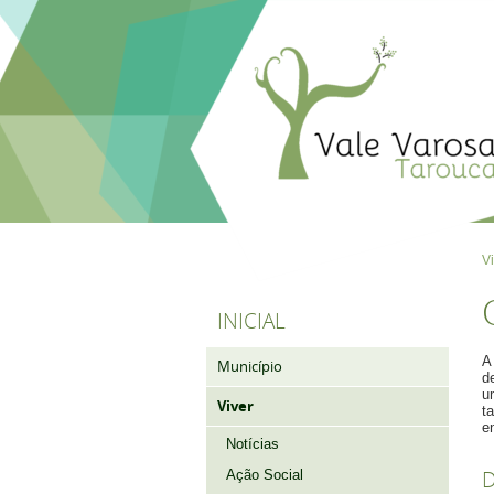
V
INICIAL
A
Município
d
u
Viver
t
e
Notícias
Ação Social