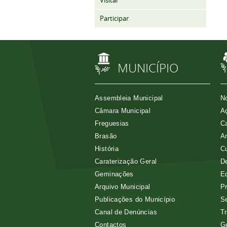
Visitar
Participar
MUNICÍPIO
Assembleia Municipal
No
Câmara Municipal
Aç
Freguesias
Ca
Brasão
A
História
Cu
Caraterização Geral
D
Geminações
E
Arquivo Municipal
Pr
Publicações do Município
Se
Canal de Denúncias
Tr
Contactos
G