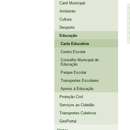
Canil Municipal
Ambiente
Cultura
Desporto
Educação
Carta Educativa
Centro Escolar
Conselho Municipal de
Educação
Parque Escolar
Transportes Escolares
Apoios à Educação
Proteção Civil
Serviços ao Cidadão
Transportes Coletivos
GeoPortal