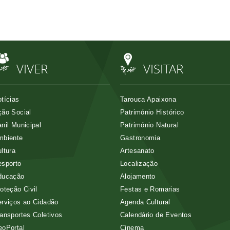
VIVER
VISITAR
tícias
Tarouca Apaixona
ão Social
Património Histórico
nil Municipal
Património Natural
mbiente
Gastronomia
ltura
Artesanato
esporto
Localização
ducação
Alojamento
oteção Civil
Festas e Romarias
rviços ao Cidadão
Agenda Cultural
ansportes Coletivos
Calendário de Eventos
eoPortal
Cinema