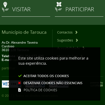
VISITAR
PARTICIPAR
Município de Tarouca
Contactos
Sugestões
Av.Dr. Alexandre Taveira
Cardoso
Acessibilidade
3610-128 Tarouca
Mapa do Site
Telefone
+351 254 677 420
Este site utiliza cookies para melhorar a
E-mail
camara@cm-tarouca.pt
sua experiência.
partilhar
ACEITAR TODOS OS COOKIES
DESATIVAR COOKIES NÃO ESSENCIAIS
POLÍTICA DE COOKIES
© 2017 | Todos os direitos reservados