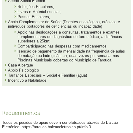
Acção Social Escolar
Refeições Escolares;
Livros e Material escolar;
Passes Escolares;
Apoio Complementar de Saúde (Doentes oncológicos, crónicos e
indivíduos portadores de deficiências ou incapacidade)
Apoio nas deslocações a consultas, tratamentos e exames
complementares de diagnóstico do foro médico, a distâncias
superiores a 25km;
Comparticipação nas despesas com medicamentos
Isenção de pagamento da mensalidade na frequência de aulas
de natação ou hidroginástica, duas vezes por semana, nas
Piscinas Municipais cobertas do Município de Tarouca.
Casa Albergue
Apoio Psicológico
Tarifários Especiais – Social e Familiar (água)
Incentivo à Natalidade
Requerimentos
Todos os pedidos de apoio devem ser efetuados através do Balcão
Eletrónico: https://tarouca.balcaoeletronico.pt/info.0