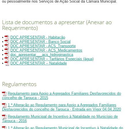
ou pessoalmente nos Serviços de Ação Social da Câmara Municipal.
Lista de documentos a apresentar (Anexar ao
Requerimento)
•
DOC.APRESENTAR - Habitação
•
DOC.APRESENTAR - Banco Social
•
DOC.APRESENTAR - ACS_Transporte
•
DOC.APRESENTAR - ACS_Medicamentos
•
doc_apresentar___acs_hidroginastica
•
DOC.APRESENTAR – Tarifários Especiais (água)
•
DOC.APRESENTAR – Natalidade
Regulamentos
Regulamento para Apoio a Agregados Familiares Desfavorecidos do
concelho de Tarouca - 2015
1.ª Alteração ao Regulamento para Apoio a Agregados Familiares
Desfavorecidos do concelho de Tarouca - Entrada em Vigor 04.04.2020
Regulamento Municipal de Incentivo à Natalidade no Município de
Tarouca - 2016
1.ª Alteração ao Regulamento Municipal de Incentivo à Natalidade do