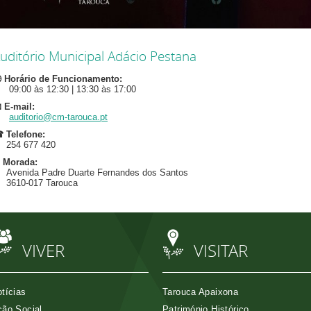
uditório Municipal Adácio Pestana
 Horário de Funcionamento:
9:00 às 12:30 | 13:30 às 17:00
 E-mail:
auditorio@cm-tarouca.pt
 Telefone:
54 677 420
 Morada:
venida Padre Duarte Fernandes dos Santos
610-017 Tarouca
VIVER
VISITAR
tícias
Tarouca Apaixona
ão Social
Património Histórico