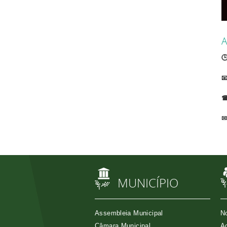
A

0

☎
2
✉
A
3
MUNICÍPIO
Assembleia Municipal
No
Câmara Municipal
Aç