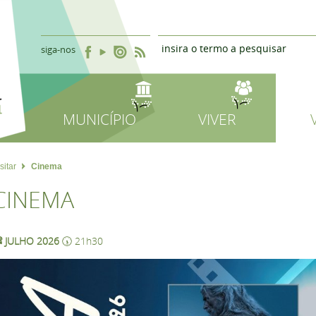
siga-nos
MUNICÍPIO
VIVER
sitar
Cinema
CINEMA
 JULHO 2026
🕠 21h30