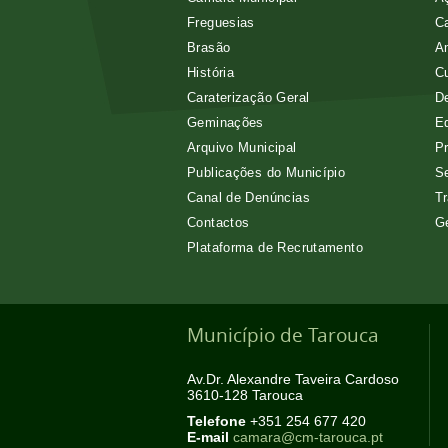
Freguesias
Ca
Brasão
A
História
Cu
Caraterização Geral
D
Geminações
E
Arquivo Municipal
Pr
Publicações do Município
Se
Canal de Denúncias
Tr
Contactos
G
Plataforma de Recrutamento
Município de Tarouca
Av.Dr. Alexandre Taveira Cardoso
3610-128 Tarouca
Telefone
+351 254 677 420
E-mail
camara@cm-tarouca.pt