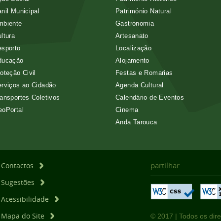
nil Municipal
Património Natural
mbiente
Gastronomia
ltura
Artesanato
esporto
Localização
ducação
Alojamento
oteção Civil
Festas e Romarias
rviços ao Cidadão
Agenda Cultural
ansportes Coletivos
Calendário de Eventos
eoPortal
Cinema
Anda Tarouca
partilhar
Contactos
Sugestões
Acessibilidade
Mapa do Site
© 2017 | Todos os dire