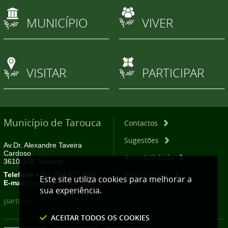
MUNICÍPIO
VIVER
VISITAR
PARTICIPAR
Município de Tarouca
Contactos
Sugestões
Av.Dr. Alexandre Taveira
Cardoso
Acessibilidade
3610-128 Tarouca
Mapa do Site
Telefone
+351 254 677 420
Este site utiliza cookies para melhorar a
E-mail
camara@cm-tarouca.pt
sua experiência.
partilhar
ACEITAR TODOS OS COOKIES