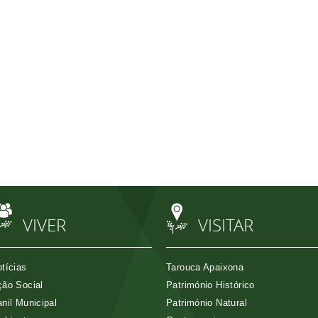
VIVER
VISITAR
tícias
Tarouca Apaixona
ão Social
Património Histórico
nil Municipal
Património Natural