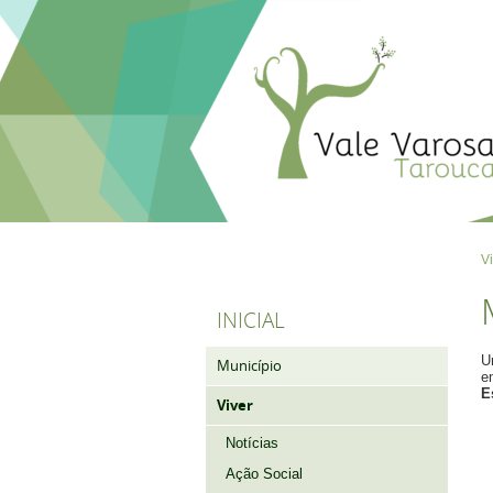
V
INICIAL
U
Município
e
E
Viver
Notícias
Ação Social