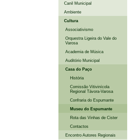
Canil Municipal
Ambiente
Cultura
Associativismo
Orquestra Ligeira do Vale do
Varosa
Academia de Música
Auditório Municipal
Casa do Paço
História
Comissão Vitivinícola
Regional Távora-Varosa
Confraria do Espumante
Museu do Espumante
Rota das Vinhas de Cister
Contactos
Encontro Autores Regionais