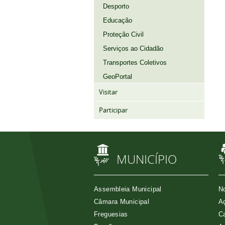
Desporto
Educação
Proteção Civil
Serviços ao Cidadão
Transportes Coletivos
GeoPortal
Visitar
Participar
MUNICÍPIO
Assembleia Municipal
No
Câmara Municipal
Aç
Freguesias
Ca