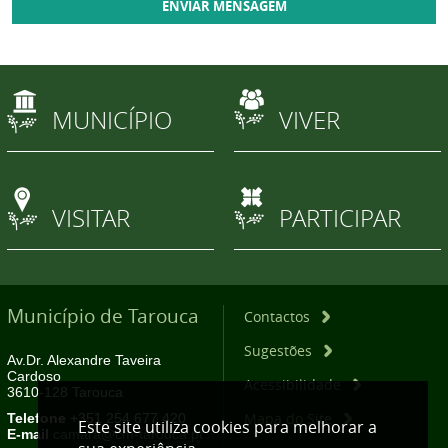
MUNICÍPIO
VIVER
VISITAR
PARTICIPAR
Município de Tarouca
Contactos
Sugestões
Av.Dr. Alexandre Taveira
Cardoso
Acessibilidade
3610-128 Tarouca
Mapa do Site
Telefone
+351 254 677 420
Este site utiliza cookies para melhorar a
E-mail
camara@cm-tarouca.pt