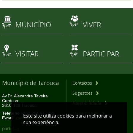
MUNICÍPIO
VIVER
VISITAR
PARTICIPAR
Município de Tarouca
Contactos
Sugestões
Av.Dr. Alexandre Taveira
Cardoso
Acessibilidade
3610-128 Tarouca
Mapa do Site
Telefone
+351 254 677 420
Este site utiliza cookies para melhorar a
E-mail
camara@cm-tarouca.pt
sua experiência.
partilhar