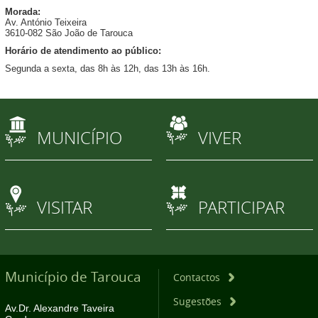
Morada:
Av. António Teixeira
3610-082 São João de Tarouca
Horário de atendimento ao público:
Segunda a sexta, das 8h às 12h, das 13h às 16h.
MUNICÍPIO
VIVER
VISITAR
PARTICIPAR
Município de Tarouca
Contactos
Sugestões
Av.Dr. Alexandre Taveira