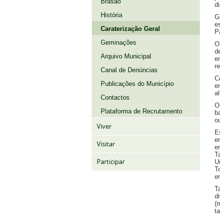
Brasão
d
História
G
e
Caraterização Geral
P
Geminações
O
d
Arquivo Municipal
e
r
Canal de Denúncias
C
Publicações do Município
e
al
Contactos
O
Plataforma de Recrutamento
b
o
Viver
E
e
Visitar
e
T
Participar
U
T
e
T
d
(
t