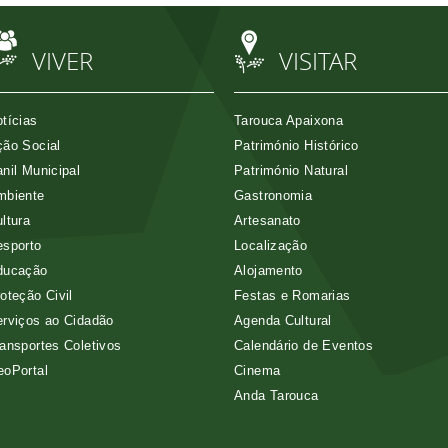
VIVER
VISITAR
tícias
Tarouca Apaixona
ão Social
Património Histórico
nil Municipal
Património Natural
mbiente
Gastronomia
ltura
Artesanato
esporto
Localização
ducação
Alojamento
oteção Civil
Festas e Romarias
rviços ao Cidadão
Agenda Cultural
ansportes Coletivos
Calendário de Eventos
eoPortal
Cinema
Anda Tarouca