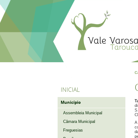
C
INICIAL
T
Município
d
S
Assembleia Municipal
C
Câmara Municipal
A
c
Freguesias
d
p