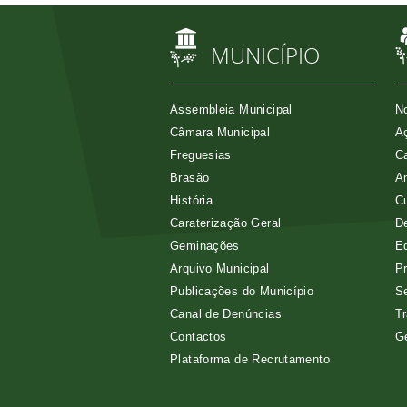
MUNICÍPIO
Assembleia Municipal
No
Câmara Municipal
Aç
Freguesias
Ca
Brasão
A
História
Cu
Caraterização Geral
D
Geminações
E
Arquivo Municipal
Pr
Publicações do Município
Se
Canal de Denúncias
Tr
Contactos
G
Plataforma de Recrutamento