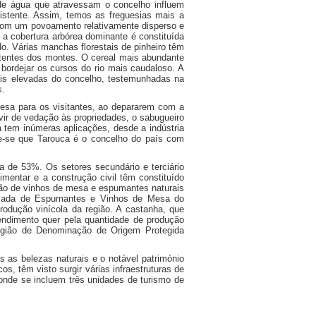
s de água que atravessam o concelho influem
istente. Assim, temos as freguesias mais a
 com um povoamento relativamente disperso e
a cobertura arbórea dominante é constituída
o. Várias manchas florestais de pinheiro têm
ertentes dos montes. O cereal mais abundante
bordejar os cursos do rio mais caudaloso. A
ais elevadas do concelho, testemunhadas na
s.
esa para os visitantes, ao depararem com a
rvir de vedação às propriedades, o sabugueiro
ga tem inúmeras aplicações, desde a indústria
ote-se que Tarouca é o concelho do país com
ca de 53%. Os setores secundário e terciário
mentar e a construção civil têm constituído
ção de vinhos de mesa e espumantes naturais
arcada de Espumantes e Vinhos de Mesa do
rodução vinícola da região. A castanha, que
endimento quer pela quantidade de produção
Região de Denominação de Origem Protegida
s as belezas naturais e o notável património
os, têm visto surgir várias infraestruturas de
onde se incluem três unidades de turismo de