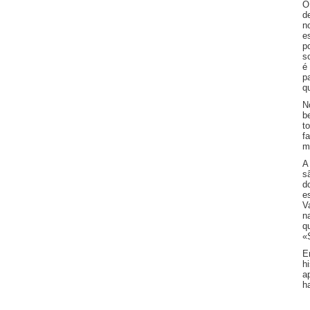
O
d
n
e
p
s
é
p
q
N
b
t
f
m
A
s
d
e
V
n
q
«
E
h
a
h