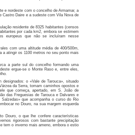
rte e nordeste com o concelho de Armamar, a
e Castro Daire e a sudeste com Vila Nova de
lação residente de 8325 habitantes (censos
habitantes por cada km2, embora se estimem
es europeus que não se incluíram nesse
 vales com uma altitude média de 400/500m,
a a atingir os 1100 metros no seu ponto mais
rca a parte sul do concelho formando uma
udeste ergue-se o Monte Raso e, entre eles,
lho.
m designados: o «Vale de Tarouca», situado
a Várzea da Serra, tomam caminhos opostos e
uele que começa, apertado, em S. João de
ião das Freguesias de Tarouca e Dalvares e
e Salzedas» que acompanha o curso do Rio
sembocar no Douro, na sua margem esquerda
to Douro, o que lhe confere características
vernos rigorosos com bastante precipitação
te tem o inverno mais ameno, embora o estio