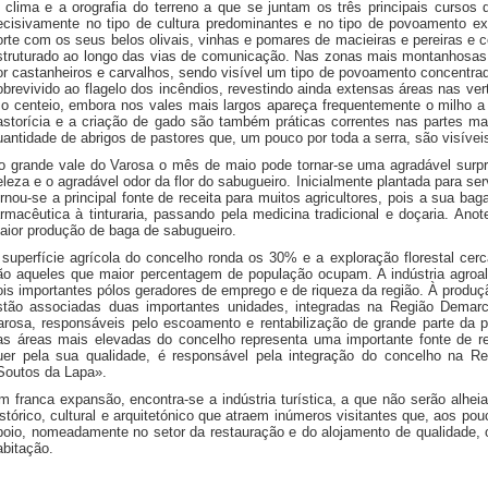
 clima e a orografia do terreno a que se juntam os três principais curso
ecisivamente no tipo de cultura predominantes e no tipo de povoamento ex
orte com os seus belos olivais, vinhas e pomares de macieiras e pereiras e
struturado ao longo das vias de comunicação. Nas zonas mais montanhosas 
or castanheiros e carvalhos, sendo visível um tipo de povoamento concentrad
obrevivido ao flagelo dos incêndios, revestindo ainda extensas áreas nas v
 o centeio, embora nos vales mais largos apareça frequentemente o milho a 
astorícia e a criação de gado são também práticas correntes nas partes m
uantidade de abrigos de pastores que, um pouco por toda a serra, são visívei
o grande vale do Varosa o mês de maio pode tornar-se uma agradável surpr
eleza e o agradável odor da flor do sabugueiro. Inicialmente plantada para se
ornou-se a principal fonte de receita para muitos agricultores, pois a sua ba
armacêutica à tinturaria, passando pela medicina tradicional e doçaria. An
aior produção de baga de sabugueiro.
 superfície agrícola do concelho ronda os 30% e a exploração florestal cer
ão aqueles que maior percentagem de população ocupam. A indústria agroali
ois importantes pólos geradores de emprego e de riqueza da região. À produ
stão associadas duas importantes unidades, integradas na Região Dem
arosa, responsáveis pelo escoamento e rentabilização de grande parte da p
as áreas mais elevadas do concelho representa uma importante fonte de r
uer pela sua qualidade, é responsável pela integração do concelho na 
Soutos da Lapa».
m franca expansão, encontra-se a indústria turística, a que não serão alheia
istórico, cultural e arquitetónico que atraem inúmeros visitantes que, aos pouc
poio, nomeadamente no setor da restauração e do alojamento de qualidade, 
abitação.