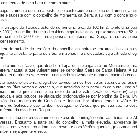
istam cerca de uma hora e trinta minutos.
eograficamente confina a oeste e noroeste com o concelho de Lamego, a no
ste e sudeste com o concelho de Moimenta da Beira, a sul com o concelho d
aiva.
 município de Tarouca estende-se por uma área de 102 km2, tendo uma popu
e 2001), o que lhe dá uma densidade populacional de aproximadamente 82 
m cerca de 3000 os tarouquenses emigrados na Suíça e outros país
ecenseamento.
erca de metade do território do concelho encontra-se em áreas baixas ou
nquanto a restante parte se situa em zonas mais elevadas, cuja altitude cheg
to.
 altiplano da Nave, que desde a Lapa se prolonga até ao Montemuro, ma
arreira natural a que vulgarmente se denomina Serra de Santa Helena. A s
utros contrafortes se elevam, ondulando suavemente a grande bacia do conce
ste pequeno sistema orográfico apresenta-nos três vales secundários assi
ntre os Rios Varosa e Varosela, que nascidos bem perto um do outro junto 
ncontram-se precisamente no meio de outro vale («Vale do Varosa»), aq
arouca e aos poucos se alargando prolongando-se por Mondim da Beira, Un
nião das Freguesias de Gouviães e Ucanha. Por último, temos o «Vale d
orno ou Galhosa e que também desagua no Varosa que por sua vez irá de
m frente da cidade de Régua.
arouca situa-se precisamente na zona de transição entre as Beiras e o Al
iversas. Enquanto a parte sul do concelho, a mais elevada, apresenta In
muitas das vezes sob a forma de neve), e com Verãos quentes, já a zona nor
ambém seja quente e seco.