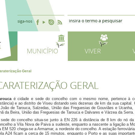
siga-nos
MUNICÍPIO
VIVER
araterização Geral
CARATERIZAÇÃO GERAL
arouca
é cidade e sede do concelho com o mesmo nome, pertence à c
istância) e ao distrito de Viseu distando seis dezenas de km da sua capita
.João de Tarouca, Salzedas, União das Freguesias de Gouviães e Ucanha, 
hã da Beira, União das Freguesias de Tarouca e Dalvares e Várzea da Serra.
 sede do concelho situa-se junto à EN 226 à distância de 8 km do nó da 
oncelho a Vila Nova de Paiva a sudeste, enquanto a nascente a ligação a Mo
a EM 520 chega-se a Armamar, a nordeste do concelho. A estação ferroviária 
ela A24 ficam a cerca de 15 minutos, enquanto o Porto e as suas importantes