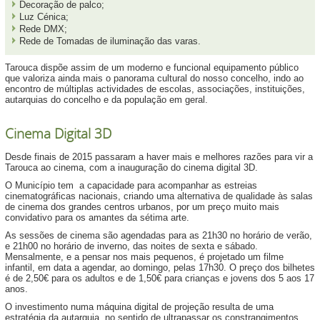
Decoração de palco;
Luz Cénica;
Rede DMX;
Rede de Tomadas de iluminação das varas.
Tarouca dispõe assim de um moderno e funcional equipamento público
que valoriza ainda mais o panorama cultural do nosso concelho, indo ao
encontro de múltiplas actividades de escolas, associações, instituições,
autarquias do concelho e da população em geral.
Cinema Digital 3D
Desde finais de 2015 passaram a haver mais e melhores razões para vir a
Tarouca ao cinema, com a inauguração do cinema digital 3D.
O Município tem a capacidade para acompanhar as estreias
cinematográficas nacionais, criando uma alternativa de qualidade às salas
de cinema dos grandes centros urbanos, por um preço muito mais
convidativo para os amantes da sétima arte.
As sessões de cinema são agendadas para as 21h30 no horário de verão,
e 21h00 no horário de inverno, das noites de sexta e sábado.
Mensalmente, e a pensar nos mais pequenos, é projetado um filme
infantil, em data a agendar, ao domingo, pelas 17h30. O preço dos bilhetes
é de 2,50€ para os adultos e de 1,50€ para crianças e jovens dos 5 aos 17
anos.
O investimento numa máquina digital de projeção resulta de uma
estratégia da autarquia, no sentido de ultrapassar os constrangimentos