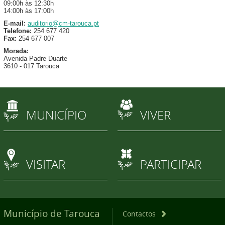
09:00h às 12:30h
14:00h às 17:00h
E-mail:
auditorio@cm-tarouca.pt
Telefone:
254 677 420
Fax:
254 677 007
Morada:
Avenida Padre Duarte
3610 - 017 Tarouca
MUNICÍPIO
VIVER
VISITAR
PARTICIPAR
Município de Tarouca
Contactos