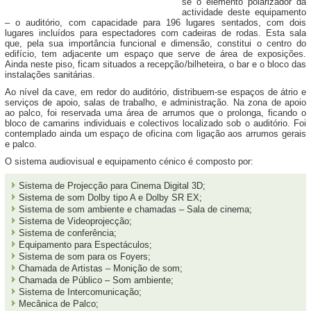
se o elemento polarizador da
actividade deste equipamento
– o auditório, com capacidade para 196 lugares sentados, com dois
lugares incluídos para espectadores com cadeiras de rodas. Esta sala
que, pela sua importância funcional e dimensão, constitui o centro do
edifício, tem adjacente um espaço que serve de área de exposições.
Ainda neste piso, ficam situados a recepção/bilheteira, o bar e o bloco das
instalações sanitárias.
Ao nível da cave, em redor do auditório, distribuem-se espaços de átrio e
serviços de apoio, salas de trabalho, e administração. Na zona de apoio
ao palco, foi reservada uma área de arrumos que o prolonga, ficando o
bloco de camarins individuais e colectivos localizado sob o auditório. Foi
contemplado ainda um espaço de oficina com ligação aos arrumos gerais
e palco.
O sistema audiovisual e equipamento cénico é composto por:
Sistema de Projecção para Cinema Digital 3D;
Sistema de som Dolby tipo A e Dolby SR EX;
Sistema de som ambiente e chamadas – Sala de cinema;
Sistema de Videoprojecção;
Sistema de conferência;
Equipamento para Espectáculos;
Sistema de som para os Foyers;
Chamada de Artistas – Monição de som;
Chamada de Público – Som ambiente;
Sistema de Intercomunicação;
Mecânica de Palco;