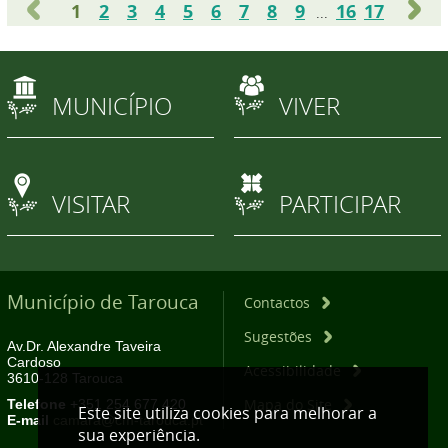
1
2
3
4
5
6
7
8
9
16
17
...
MUNICÍPIO
VIVER
VISITAR
PARTICIPAR
Município de Tarouca
Contactos
Sugestões
Av.Dr. Alexandre Taveira
Cardoso
Acessibilidade
3610-128 Tarouca
Mapa do Site
Telefone
+351 254 677 420
Este site utiliza cookies para melhorar a
E-mail
camara@cm-tarouca.pt
sua experiência.