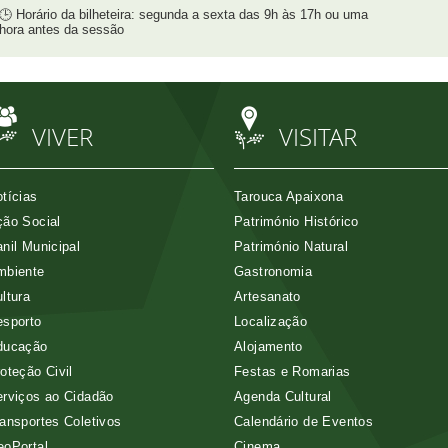
🕒 Horário da bilheteira: segunda a sexta das 9h às 17h ou uma
hora antes da sessão
VIVER
VISITAR
tícias
Tarouca Apaixona
ão Social
Património Histórico
nil Municipal
Património Natural
mbiente
Gastronomia
ltura
Artesanato
esporto
Localização
ducação
Alojamento
oteção Civil
Festas e Romarias
rviços ao Cidadão
Agenda Cultural
ansportes Coletivos
Calendário de Eventos
eoPortal
Cinema