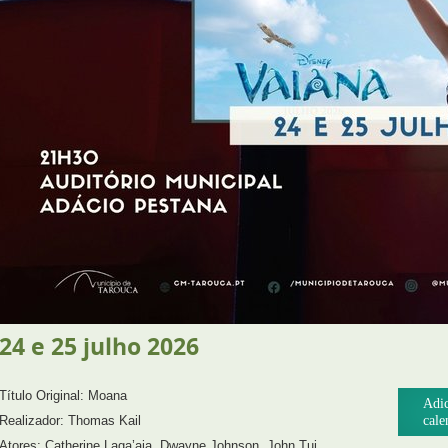
24
e
25
julho
2026
Título Original: Moana
Adic
Realizador: Thomas Kail
cale
Atores: Catherine Laga’aia, Dwayne Johnson, John Tui