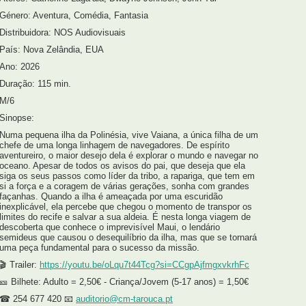
Género: Aventura, Comédia, Fantasia
Distribuidora: NOS Audiovisuais
País: Nova Zelândia, EUA
Ano: 2026
Duração: 115 min.
M/6
Sinopse:
Numa pequena ilha da Polinésia, vive Vaiana, a única filha de um
chefe de uma longa linhagem de navegadores. De espírito
aventureiro, o maior desejo dela é explorar o mundo e navegar no
oceano. Apesar de todos os avisos do pai, que deseja que ela
siga os seus passos como líder da tribo, a rapariga, que tem em
si a força e a coragem de várias gerações, sonha com grandes
façanhas. Quando a ilha é ameaçada por uma escuridão
inexplicável, ela percebe que chegou o momento de transpor os
limites do recife e salvar a sua aldeia. É nesta longa viagem de
descoberta que conhece o imprevisível Maui, o lendário
semideus que causou o desequilíbrio da ilha, mas que se tornará
uma peça fundamental para o sucesso da missão.
🎬 Trailer:
https://youtu.be/oLqu7t44Tcg?si=CCgpAjfmgxvkrhFc
🎫 Bilhete: Adulto = 2,50€ - Criança/Jovem (5-17 anos) = 1,50€
☎ 254 677 420 📧
auditorio@cm-tarouca.pt