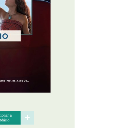
ionar a
ndário