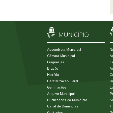
MUNICÍPIO
Assembleia Municipal
No
Câmara Municipal
Aç
Freguesias
Ca
Brasão
A
História
Cu
Caraterização Geral
D
Geminações
E
Arquivo Municipal
Pr
Publicações do Município
Se
Canal de Denúncias
Tr
Contactos
G