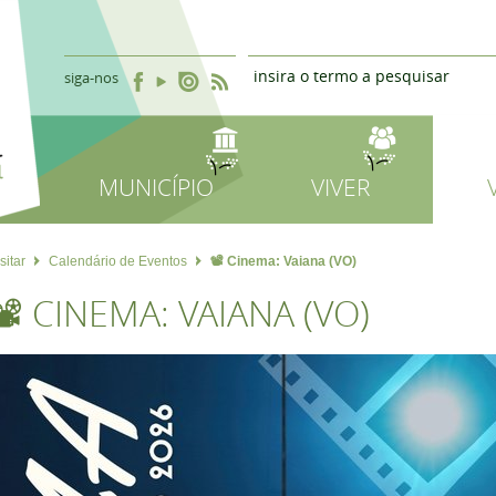
siga-nos
MUNICÍPIO
VIVER
sitar
Calendário de Eventos
📽 Cinema: Vaiana (VO)
📽 CINEMA: VAIANA (VO)