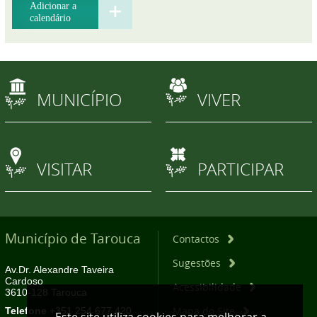
Adicionar a
calendário
MUNICÍPIO
VIVER
VISITAR
PARTICIPAR
Município de Tarouca
Contactos
Sugestões
Av.Dr. Alexandre Taveira
Cardoso
Acessibilidade
3610-128 Tarouca
Mapa do Site
Telefone
+351 254 677 420