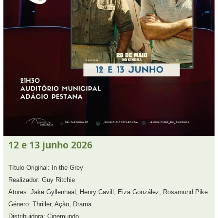
12
e
13
junho
2026
Título Original: In the Grey
Realizador: Guy Ritchie
Atores: Jake Gyllenhaal, Henry Cavill, Eiza González, Rosamund Pike
Género: Thriller, Ação, Drama
Distribuidora: Cinemundo