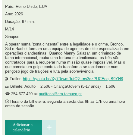
País: Reino Unido, EUA
Ano: 2026
Duração: 97 min.
M/14
Sinopse:
A operar numa “zona cinzenta” entre a legalidade e o crime, Bronco,
Sid e Rachel formam uma equipa de agentes de elite especializada em
operações clandestinas. Quando Manny Salazar, um criminoso de
fama internacional, rouba uma fortuna multimilionária, os três são
contratados para a recuperar numa missão quase impossível. Mas o
que parecia um golpe controlado transforma-se rapidamente num
perigoso jogo de traições e luta pela sobrevivência.
🎬 Trailer:
https://youtu.be/Xy7RrwmRutQ?si=s3czPUCEoq_B9YH8
🎫 Bilhete: Adulto = 2,50€ - Criança/Jovem (5-17 anos) = 1,50€
☎ 254 677 420 📧
auditorio@cm-tarouca.pt
🕒 Horário da bilheteira: segunda a sexta das 9h às 17h ou uma hora
antes da sessão
Adicionar a
calendário