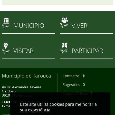
MUNICÍPIO
VIVER
VISITAR
PARTICIPAR
Município de Tarouca
Contactos
Sugestões
Av.Dr. Alexandre Taveira
Cardoso
Acessibilidade
3610-128 Tarouca
Mapa do Site
Telefone
+351 254 677 420
Este site utiliza cookies para melhorar a
E-mail
camara@cm-tarouca.pt
sua experiência.