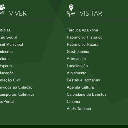
VIVER
VISITAR
tícias
Tarouca Apaixona
ão Social
Património Histórico
nil Municipal
Património Natural
mbiente
Gastronomia
ltura
Artesanato
esporto
Localização
ducação
Alojamento
oteção Civil
Festas e Romarias
rviços ao Cidadão
Agenda Cultural
ansportes Coletivos
Calendário de Eventos
eoPortal
Cinema
Anda Tarouca