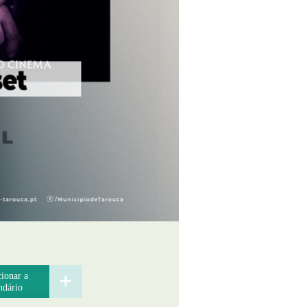
ionar a
ndário