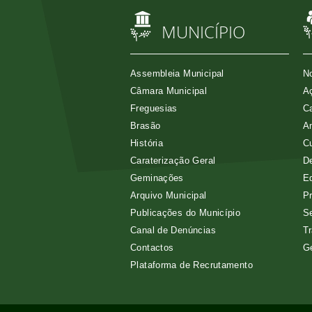
MUNICÍPIO
Assembleia Municipal
No
Câmara Municipal
Aç
Freguesias
Ca
Brasão
A
História
Cu
Caraterização Geral
D
Geminações
E
Arquivo Municipal
Pr
Publicações do Município
Se
Canal de Denúncias
Tr
Contactos
G
Plataforma de Recrutamento