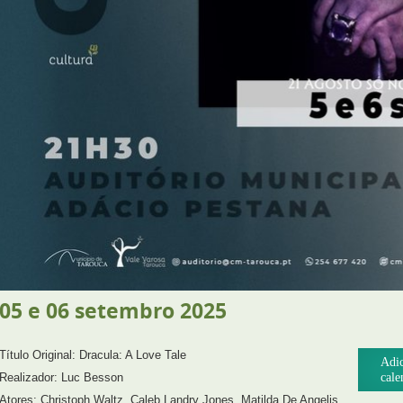
05
e
06
setembro
2025
Título Original: Dracula: A Love Tale
Adic
Realizador: Luc Besson
cale
Atores: Christoph Waltz, Caleb Landry Jones, Matilda De Angelis