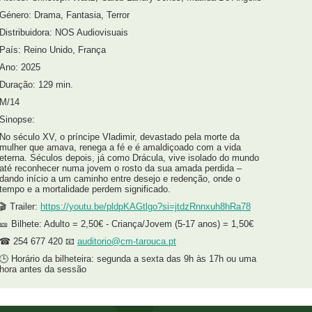
Género: Drama, Fantasia, Terror
Distribuidora: NOS Audiovisuais
País: Reino Unido, França
Ano: 2025
Duração: 129 min.
M/14
Sinopse:
No século XV, o príncipe Vladimir, devastado pela morte da
mulher que amava, renega a fé e é amaldiçoado com a vida
eterna. Séculos depois, já como Drácula, vive isolado do mundo
até reconhecer numa jovem o rosto da sua amada perdida –
dando início a um caminho entre desejo e redenção, onde o
tempo e a mortalidade perdem significado.
🎬 Trailer:
https://youtu.be/pldpKAGtlgo?si=jtdzRnnxuh8hRa78
🎫 Bilhete: Adulto = 2,50€ - Criança/Jovem (5-17 anos) = 1,50€
☎ 254 677 420 📧
auditorio@cm-tarouca.pt
🕒 Horário da bilheteira: segunda a sexta das 9h às 17h ou uma
hora antes da sessão