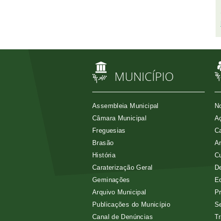
MUNICÍPIO
Assembleia Municipal
No
Câmara Municipal
Aç
Freguesias
Ca
Brasão
A
História
Cu
Caraterização Geral
D
Geminações
E
Arquivo Municipal
Pr
Publicações do Município
Se
Canal de Denúncias
Tr