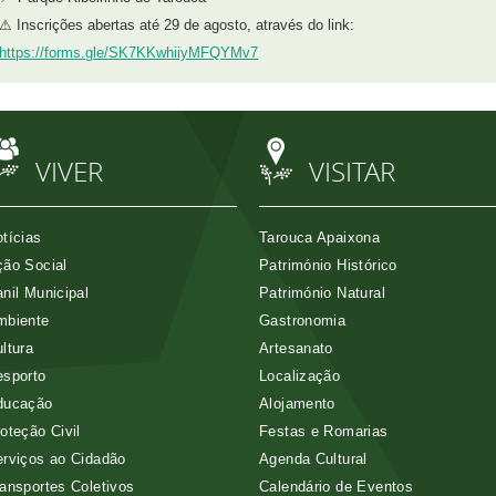
⚠ Inscrições abertas até 29 de agosto, através do link:
https://forms.gle/SK7KKwhiiyMFQYMv7
VIVER
VISITAR
tícias
Tarouca Apaixona
ão Social
Património Histórico
nil Municipal
Património Natural
mbiente
Gastronomia
ltura
Artesanato
esporto
Localização
ducação
Alojamento
oteção Civil
Festas e Romarias
rviços ao Cidadão
Agenda Cultural
ansportes Coletivos
Calendário de Eventos