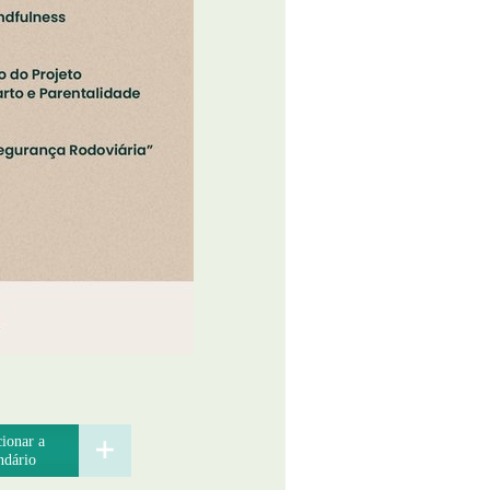
ionar a
ndário