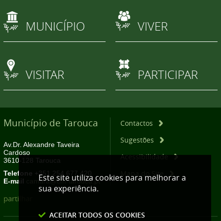
MUNICÍPIO
VIVER
VISITAR
PARTICIPAR
Município de Tarouca
Contactos
Sugestões
Av.Dr. Alexandre Taveira
Cardoso
Acessibilidade
3610-128 Tarouca
Mapa do Site
Telefone
+351 254 677 420
Este site utiliza cookies para melhorar a
E-mail
camara@cm-tarouca.pt
sua experiência.
partilhar
ACEITAR TODOS OS COOKIES