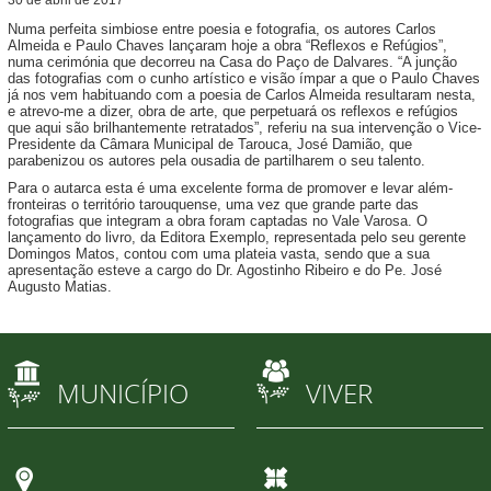
Numa perfeita simbiose entre poesia e fotografia, os autores Carlos
Almeida e Paulo Chaves lançaram hoje a obra “Reflexos e Refúgios”,
numa cerimónia que decorreu na Casa do Paço de Dalvares. “A junção
das fotografias com o cunho artístico e visão ímpar a que o Paulo Chaves
já nos vem habituando com a poesia de Carlos Almeida resultaram nesta,
e atrevo-me a dizer, obra de arte, que perpetuará os reflexos e refúgios
que aqui são brilhantemente retratados”, referiu na sua intervenção o Vice-
Presidente da Câmara Municipal de Tarouca, José Damião, que
parabenizou os autores pela ousadia de partilharem o seu talento.
Para o autarca esta é uma excelente forma de promover e levar além-
fronteiras o território tarouquense, uma vez que grande parte das
fotografias que integram a obra foram captadas no Vale Varosa. O
lançamento do livro, da Editora Exemplo, representada pelo seu gerente
Domingos Matos, contou com uma plateia vasta, sendo que a sua
apresentação esteve a cargo do Dr. Agostinho Ribeiro e do Pe. José
Augusto Matias.
MUNICÍPIO
VIVER