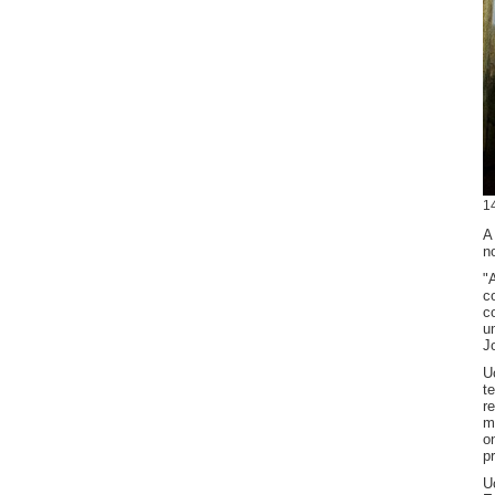
1
A
n
"
c
c
u
J
U
t
r
m
o
p
U