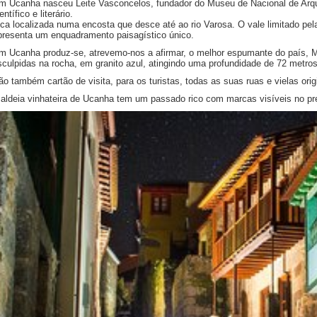
m Ucanha nasceu Leite Vasconcelos, fundador do Museu de Nacional de Arqu
entífico e literário.
ica localizada numa encosta que desce até ao rio Varosa. O vale limitado pel
presenta um enquadramento paisagístico único.
m Ucanha produz-se, atrevemo-nos a afirmar, o melhor espumante do país, 
sculpidas na rocha, em granito azul, atingindo uma profundidade de 72 metros
ão também cartão de visita, para os turistas, todas as suas ruas e vielas orig
 aldeia vinhateira de Ucanha tem um passado rico com marcas visíveis no pr