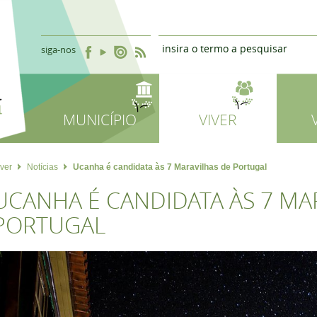
siga-nos
MUNICÍPIO
VIVER
iver
Notícias
Ucanha é candidata às 7 Maravilhas de Portugal
UCANHA É CANDIDATA ÀS 7 MA
PORTUGAL