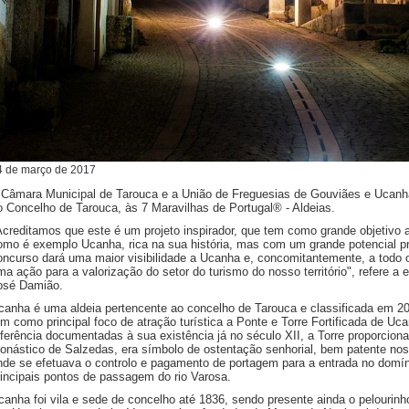
4
de
março
de
2017
 Câmara Municipal de Tarouca e a União de Freguesias de Gouviães e Ucanha
o Concelho de Tarouca, às 7 Maravilhas de Portugal® - Aldeias.
Acreditamos que este é um projeto inspirador, que tem como grande objetivo 
omo é exemplo Ucanha, rica na sua história, mas com um grande potencial pr
oncurso dará uma maior visibilidade a Ucanha e, concomitantemente, a todo
ma ação para a valorização do setor do turismo do nosso território", refere a e
osé Damião.
canha é uma aldeia pertencente ao concelho de Tarouca e classificada em 20
em como principal foco de atração turística a Ponte e Torre Fortificada de Uc
eferência documentadas à sua existência já no século XII, a Torre proporcion
onástico de Salzedas, era símbolo de ostentação senhorial, bem patente nos s
nde se efetuava o controlo e pagamento de portagem para a entrada no domín
rincipais pontos de passagem do rio Varosa.
canha foi vila e sede de concelho até 1836, sendo presente ainda o pelourin