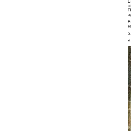
E
ci
F
a
E
e
S
A