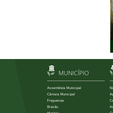
MUNICÍPIO
Assembleia Municipal
No
Câmara Municipal
Aç
Freguesias
Ca
Brasão
A