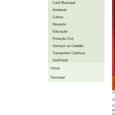
Canil Municipal
Ambiente
Cultura
Desporto
Educação
Proteção Civil
Serviços ao Cidadão
Transportes Coletivos
GeoPortal
Visitar
Participar
2
S
O
p
L