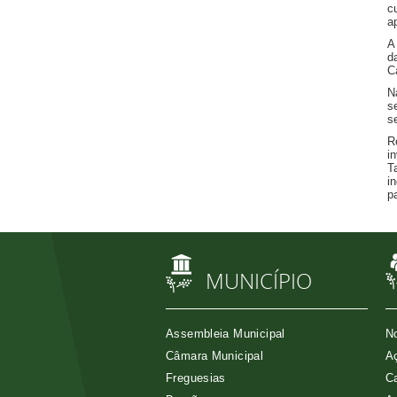
c
a
A
d
C
N
s
s
R
i
T
i
p
MUNICÍPIO
Assembleia Municipal
No
Câmara Municipal
Aç
Freguesias
Ca