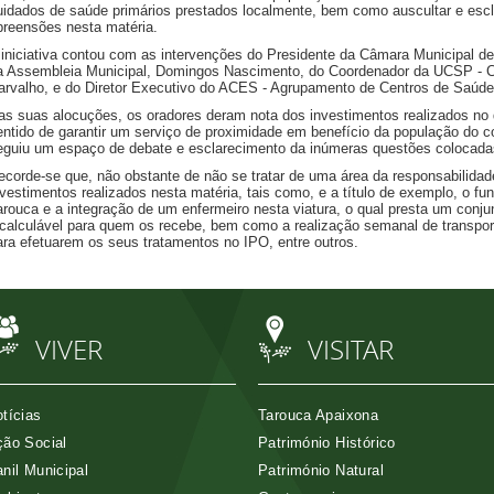
uidados de saúde primários prestados localmente, bem como auscultar e escla
preensões nesta matéria.
 iniciativa contou com as intervenções do Presidente da Câmara Municipal de
a Assembleia Municipal, Domingos Nascimento, do Coordenador da UCSP - C
arvalho, e do Diretor Executivo do ACES - Agrupamento de Centros de Saúde 
as suas alocuções, os oradores deram nota dos investimentos realizados no 
entido de garantir um serviço de proximidade em benefício da população do c
eguiu um espaço de debate e esclarecimento da inúmeras questões colocada
ecorde-se que, não obstante de não se tratar de uma área da responsabilidade
nvestimentos realizados nesta matéria, tais como, e a título de exemplo, o 
arouca e a integração de um enfermeiro nesta viatura, o qual presta um conju
ncalculável para quem os recebe, bem como a realização semanal de transpo
ara efetuarem os seus tratamentos no IPO, entre outros.
VIVER
VISITAR
tícias
Tarouca Apaixona
ão Social
Património Histórico
nil Municipal
Património Natural