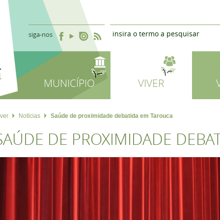
siga-nos
MUNICÍPIO
VIVER
iver
Notícias
Saúde de proximidade debatida em Tarouca
SAÚDE DE PROXIMIDADE DEBA