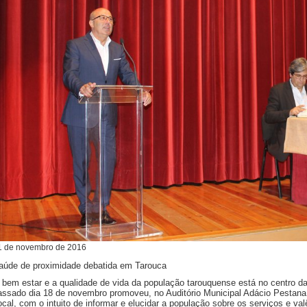
1
de
novembro
de
2016
aúde de proximidade debatida em Tarouca
 bem estar e a qualidade de vida da população tarouquense está no centro d
assado dia 18 de novembro promoveu, no Auditório Municipal Adácio Pestan
ocal, com o intuito de informar e elucidar a população sobre os serviços e v