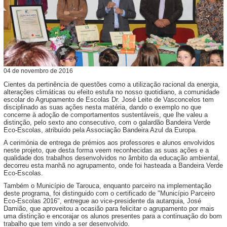
04
de
novembro
de
2016
Cientes da pertinência de questões como a utilização racional da energia,
alterações climáticas ou efeito estufa no nosso quotidiano, a comunidade
escolar do Agrupamento de Escolas Dr. José Leite de Vasconcelos tem
disciplinado as suas ações nesta matéria, dando o exemplo no que
concerne à adoção de comportamentos sustentáveis, que lhe valeu a
distinção, pelo sexto ano consecutivo, com o galardão Bandeira Verde
Eco-Escolas, atribuído pela Associação Bandeira Azul da Europa.
A cerimónia de entrega de prémios aos professores e alunos envolvidos
neste projeto, que desta forma veem reconhecidas as suas ações e a
qualidade dos trabalhos desenvolvidos no âmbito da educação ambiental,
decorreu esta manhã no agrupamento, onde foi hasteada a Bandeira Verde
Eco-Escolas.
Também o Município de Tarouca, enquanto parceiro na implementação
deste programa, foi distinguido com o certificado de "Município Parceiro
Eco-Escolas 2016", entregue ao vice-presidente da autarquia, José
Damião, que aproveitou a ocasião para felicitar o agrupamento por mais
uma distinção e encorajar os alunos presentes para a continuação do bom
trabalho que tem vindo a ser desenvolvido.