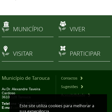
MUNICÍPIO
VIVER
VISITAR
PARTICIPAR
Município de Tarouca
Contactos
Sugestões
Av.Dr. Alexandre Taveira
Cardoso
Acessibilidade
3610-128 Tarouca
Mapa do Site
Telefone
+351 254 677 420
Este site utiliza cookies para melhorar a
E-mail
camara@cm-tarouca.pt
sua experiência.