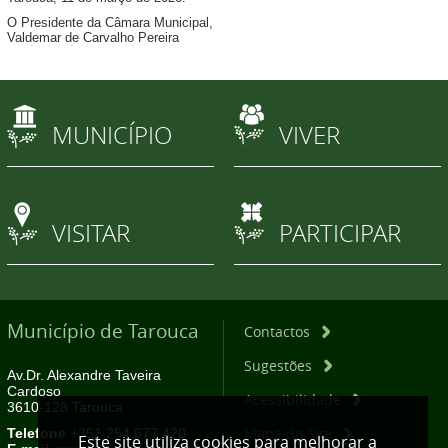
O Presidente da Câmara Municipal,
Valdemar de Carvalho Pereira
MUNICÍPIO
VIVER
VISITAR
PARTICIPAR
Município de Tarouca
Contactos
Sugestões
Av.Dr. Alexandre Taveira
Cardoso
Acessibilidade
3610-128 Tarouca
Mapa do Site
Telefone
+351 254 677 420
Este site utiliza cookies para melhorar a