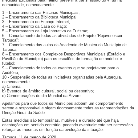
medidas adicionais para melhor prevenir a transmissão do vírus na
comunidade, nomeadamente:
1 – Encerramento das Piscinas Municipais;
2 – Encerramento da Biblioteca Municipal;
3 – Encerramento do Espaço Internet;
4 – Encerramento da Casa do Paço;
5 – Encerramento da Loja Interativa de Turismo;
6 – Cancelamento de todos as atividades do Projeto “Rejuvenescer
Tarouca”;
7 – Cancelamento das aulas da Academia de Musica do Município de
Tarouca;
8 – Encerramento dos Complexos Desportivos Municipais (Estádio e
Pavilhão do Município) para os escalões de formação de andebol e
futebol;
9 – Cancelamento de todos os eventos que se projetavam para o
Auditório;
10 - Suspensão de todas as iniciativas organizadas pela Autarquia,
nomeadamente:
a) Cinema;
b) Eventos de âmbito cultural, social ou desportivo;
c) Comemorações do dia Mundial da Árvore.
Apelamos para que todos os Munícipes adotem um comportamento
sereno e responsável e sigam rigorosamente todas as recomendações da
Direção-Geral da Saúde.
Estas medidas são temporárias, mutáveis e durarão até que haja
orientações em sentido contrário, podendo eventualmente ser necessário
reforçar as mesmas em função da evolução da situação.
Tarouca, 11 de março de 2020.