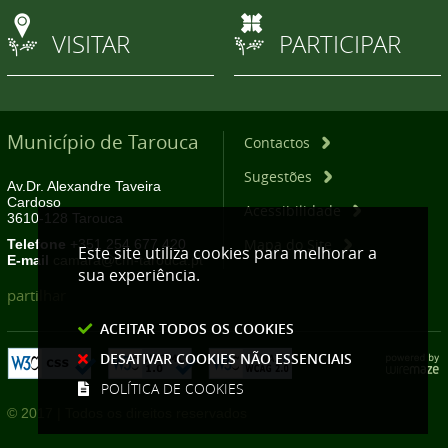
VISITAR
PARTICIPAR
Município de Tarouca
Contactos
Sugestões
Av.Dr. Alexandre Taveira
Cardoso
Acessibilidade
3610-128 Tarouca
Mapa do Site
Telefone
+351 254 677 420
Este site utiliza cookies para melhorar a
E-mail
camara@cm-tarouca.pt
sua experiência.
partilhar
ACEITAR TODOS OS COOKIES
DESATIVAR COOKIES NÃO ESSENCIAIS
POLÍTICA DE COOKIES
© 2017 | Todos os direitos reservados