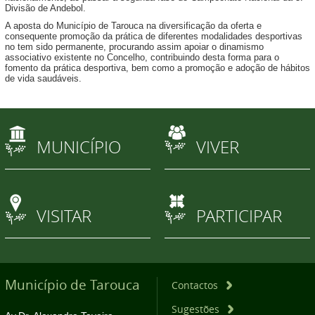
Divisão de Andebol.
A aposta do Município de Tarouca na diversificação da oferta e
consequente promoção da prática de diferentes modalidades desportivas
no tem sido permanente, procurando assim apoiar o dinamismo
associativo existente no Concelho, contribuindo desta forma para o
fomento da prática desportiva, bem como a promoção e adoção de hábitos
de vida saudáveis.
MUNICÍPIO
VIVER
VISITAR
PARTICIPAR
Município de Tarouca
Contactos
Sugestões