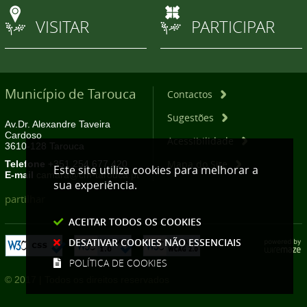
VISITAR
PARTICIPAR
Município de Tarouca
Contactos
Sugestões
Av.Dr. Alexandre Taveira
Cardoso
Acessibilidade
3610-128 Tarouca
Mapa do Site
Telefone
+351 254 677 420
Este site utiliza cookies para melhorar a
E-mail
camara@cm-tarouca.pt
sua experiência.
partilhar
ACEITAR TODOS OS COOKIES
DESATIVAR COOKIES NÃO ESSENCIAIS
POLÍTICA DE COOKIES
© 2017 | Todos os direitos reservados