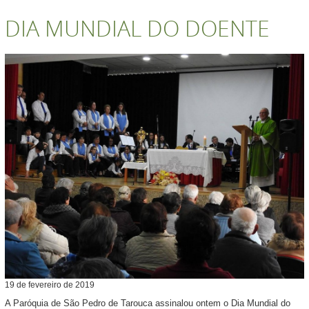
DIA MUNDIAL DO DOENTE
19
de
fevereiro
de
2019
A Paróquia de São Pedro de Tarouca assinalou ontem o Dia Mundial do