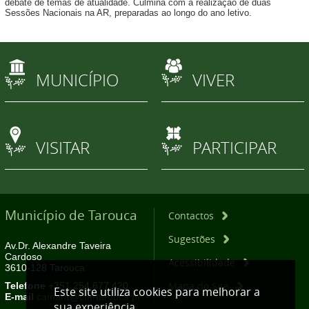
debate de temas de atualidade. Culmina com a realização de duas
Sessões Nacionais na AR, preparadas ao longo do ano letivo.
MUNICÍPIO
VIVER
VISITAR
PARTICIPAR
Município de Tarouca
Contactos
Sugestões
Av.Dr. Alexandre Taveira
Cardoso
Acessibilidade
3610-128 Tarouca
Mapa do Site
Telefone
+351 254 677 420
Este site utiliza cookies para melhorar a
E-mail
camara@cm-tarouca.pt
sua experiência.