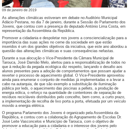
09
de
janeiro
de
2019
As alterações climáticas estiveram em debate no Auditório Municipal
Adácio Pestana, no dia 7 de janeiro, durante a Sessão do Parlamento dos
Jovens, que contou com a presença do deputado António Lima Costa, em
representação da Assembleia da República.
Promover a cidadania e despoletar nos jovens a consciencialização para a
importância das suas ações no cerne da sociedade em que estão
inseridos é um dos grandes objetivos da iniciativa, que este ano abordou a
questão das alterações climáticas e suas consequências nefastas.
Durante a sua alocução o Vice-Presidente da Câmara Municipal de
Tarouca, José Damião Melo, alertou para a responsabilização de todos no
que à redução da pegada ecológica diz respeito, lançando o desafio aos
alunos presentes para a adoção de comportamentos que possam ajudar a
reverter o processo de aquecimento global. O Vice-Presidente aproveitou
ainda para enumerar o conjunto de medidas já implementadas e a levar a
cabo na autarquia, de que são exemplo a substituição de iluminação
pública por leds, o aquecimento das piscinas a pellets, a produção de
energia eólica, o reforço na quantidade de contentores de separação de
resíduos recicláveis distribuídos pelo concelho, bem como, a curto prazo,
a implementação de recolha de lixo porta a porta, efetuada por um veículo
movido a energia elétrica.
O programa Parlamento dos Jovens é organizado pela Assembleia da
República, e contou com a colaboração do Agrupamento de Escolas Dr.
José Leite Vasconcelos e Município de Tarouca, com o objetivo de
promover a educação para a cidadania e o interesse dos jovens pelo