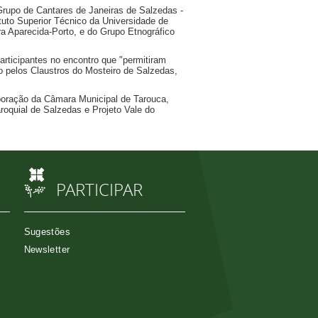
 Grupo de Cantares de Janeiras de Salzedas -
tuto Superior Técnico da Universidade de
ra Aparecida-Porto, e do Grupo Etnográfico
articipantes no encontro que "permitiram
o pelos Claustros do Mosteiro de Salzedas,
boração da Câmara Municipal de Tarouca,
roquial de Salzedas e Projeto Vale do
PARTICIPAR
Sugestões
Newsletter