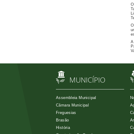
O
T
L
T
O
u
e
A
P
V
MUNICÍPIO
Assembleia Municipal
No
Câmara Municipal
Aç
Freguesias
Ca
Brasão
A
História
Cu