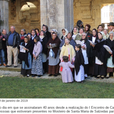
9
de
janeiro
de
2019
o dia em que se assinalaram 40 anos desde a realização do I Encontro de Ca
essoas que estiveram presentes no Mosteiro de Santa Maria de Salzedas para