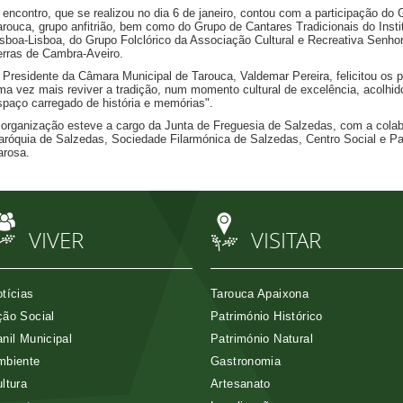
 encontro, que se realizou no dia 6 de janeiro, contou com a participação do
arouca, grupo anfitrião, bem como do Grupo de Cantares Tradicionais do Insti
isboa-Lisboa, do Grupo Folclórico da Associação Cultural e Recreativa Senho
erras de Cambra-Aveiro.
 Presidente da Câmara Municipal de Tarouca, Valdemar Pereira, felicitou os p
ma vez mais reviver a tradição, num momento cultural de excelência, acolhid
spaço carregado de história e memórias".
 organização esteve a cargo da Junta de Freguesia de Salzedas, com a cola
aróquia de Salzedas, Sociedade Filarmónica de Salzedas, Centro Social e Pa
arosa.
VIVER
VISITAR
tícias
Tarouca Apaixona
ão Social
Património Histórico
nil Municipal
Património Natural
mbiente
Gastronomia
ltura
Artesanato