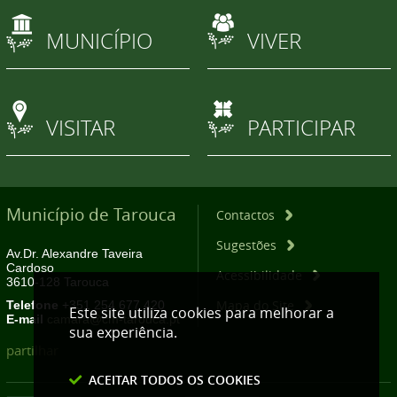
MUNICÍPIO
VIVER
VISITAR
PARTICIPAR
Município de Tarouca
Contactos
Sugestões
Av.Dr. Alexandre Taveira
Cardoso
Acessibilidade
3610-128 Tarouca
Mapa do Site
Telefone
+351 254 677 420
Este site utiliza cookies para melhorar a
E-mail
camara@cm-tarouca.pt
sua experiência.
partilhar
ACEITAR TODOS OS COOKIES