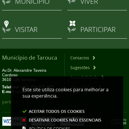
MUNICÍPIO
VIVER
VISITAR
PARTICIPAR
Município de Tarouca
Contactos
Sugestões
Av.Dr. Alexandre Taveira
Cardoso
Acessibilidade
3610-128 Tarouca
Mapa do Site
Telefone
+351 254 677 420
Este site utiliza cookies para melhorar a
E-mail
camara@cm-tarouca.pt
sua experiência.
partilhar
ACEITAR TODOS OS COOKIES
DESATIVAR COOKIES NÃO ESSENCIAIS
POLÍTICA DE COOKIES