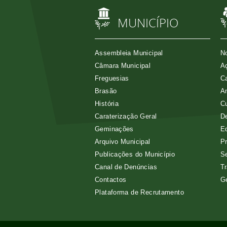
MUNICÍPIO
Assembleia Municipal
No
Câmara Municipal
Aç
Freguesias
Ca
Brasão
A
História
Cu
Caraterização Geral
D
Geminações
E
Arquivo Municipal
Pr
Publicações do Município
Se
Canal de Denúncias
Tr
Contactos
G
Plataforma de Recrutamento