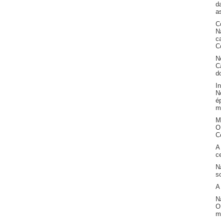
d
a
C
N
c
C
N
C
d
I
N
é
m
M
O
C
A
c
N
s
A
N
O
m