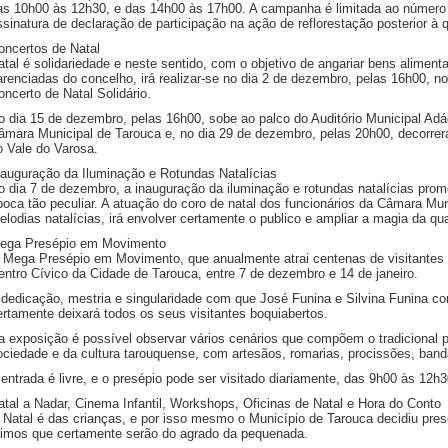
as 10h00 às 12h30, e das 14h00 às 17h00. A campanha é limitada ao número d
ssinatura de declaração de participação na ação de reflorestação posterior à q
oncertos de Natal
atal é solidariedade e neste sentido, com o objetivo de angariar bens aliment
arenciadas do concelho, irá realizar-se no dia 2 de dezembro, pelas 16h00, no
oncerto de Natal Solidário.
o dia 15 de dezembro, pelas 16h00, sobe ao palco do Auditório Municipal A
âmara Municipal de Tarouca e, no dia 29 de dezembro, pelas 20h00, decorrerá
o Vale do Varosa.
nauguração da Iluminação e Rotundas Natalícias
o dia 7 de dezembro, a inauguração da iluminação e rotundas natalícias prome
poca tão peculiar. A atuação do coro de natal dos funcionários da Câmara Mun
elodias natalícias, irá envolver certamente o publico e ampliar a magia da qu
ega Presépio em Movimento
 Mega Presépio em Movimento, que anualmente atrai centenas de visitantes a
entro Cívico da Cidade de Tarouca, entre 7 de dezembro e 14 de janeiro.
 dedicação, mestria e singularidade com que José Funina e Silvina Funina co
ertamente deixará todos os seus visitantes boquiabertos.
a exposição é possível observar vários cenários que compõem o tradicional 
ociedade e da cultura tarouquense, com artesãos, romarias, procissões, banda
 entrada é livre, e o presépio pode ser visitado diariamente, das 9h00 às 12h
atal a Nadar, Cinema Infantil, Workshops, Oficinas de Natal e Hora do Conto
 Natal é das crianças, e por isso mesmo o Município de Tarouca decidiu pre
imos que certamente serão do agrado da pequenada.