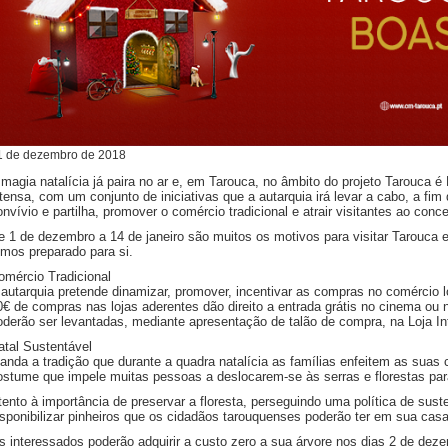
1
de
dezembro
de
2018
 magia natalícia já paira no ar e, em Tarouca, no âmbito do projeto Tarouca é 
ntensa, com um conjunto de iniciativas que a autarquia irá levar a cabo, a fi
onvívio e partilha, promover o comércio tradicional e atrair visitantes ao conce
e 1 de dezembro a 14 de janeiro são muitos os motivos para visitar Tarouca e
emos preparado para si.
omércio Tradicional
 autarquia pretende dinamizar, promover, incentivar as compras no comércio 
0€ de compras nas lojas aderentes dão direito a entrada grátis no cinema ou
oderão ser levantadas, mediante apresentação de talão de compra, na Loja In
atal Sustentável
anda a tradição que durante a quadra natalícia as famílias enfeitem as suas c
ostume que impele muitas pessoas a deslocarem-se às serras e florestas para
tento à importância de preservar a floresta, perseguindo uma política de suste
isponibilizar pinheiros que os cidadãos tarouquenses poderão ter em sua casa
s interessados poderão adquirir a custo zero a sua árvore nos dias 2 de de