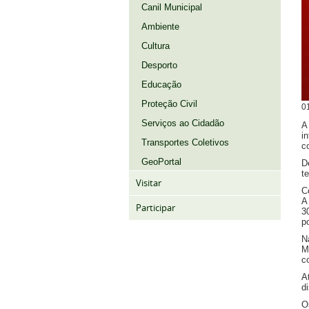
Canil Municipal
Ambiente
Cultura
Desporto
Educação
Proteção Civil
0
Serviços ao Cidadão
A
i
Transportes Coletivos
c
GeoPortal
D
t
Visitar
C
A
Participar
3
p
N
M
c
A
d
O