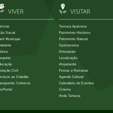
VIVER
VISITAR
tícias
Tarouca Apaixona
ão Social
Património Histórico
nil Municipal
Património Natural
mbiente
Gastronomia
ltura
Artesanato
esporto
Localização
ducação
Alojamento
oteção Civil
Festas e Romarias
rviços ao Cidadão
Agenda Cultural
ansportes Coletivos
Calendário de Eventos
eoPortal
Cinema
Anda Tarouca