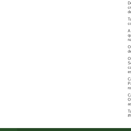
D
c
d
T
c
A
q
na
O
d
O
S
c
e
C
P
r
C
O
a
T
#