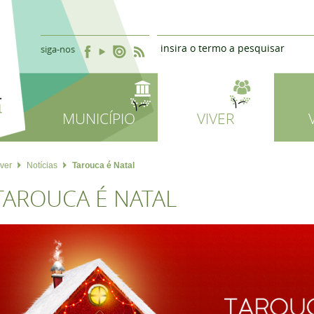
siga-nos
MUNICÍPIO
VIVER
iver
Notícias
Tarouca é Natal
TAROUCA É NATAL