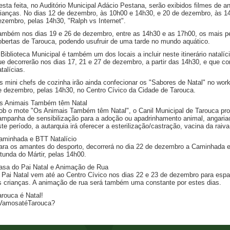
esta feita, no Auditório Municipal Adácio Pestana, serão exibidos filmes de an
rianças. No dias 12 de dezembro, às 10h00 e 14h30, e 20 de dezembro, às 14h
ezembro, pelas 14h30, "Ralph vs Internet".
ambém nos dias 19 e 26 de dezembro, entre as 14h30 e as 17h00, os mais pe
obertas de Tarouca, podendo usufruir de uma tarde no mundo aquático.
 Biblioteca Municipal é também um dos locais a incluir neste itinerário natalíci
ue decorrerão nos dias 17, 21 e 27 de dezembro, a partir das 14h30, e que co
talícias.
s mini chefs de cozinha irão ainda confecionar os "Sabores de Natal" no works
e dezembro, pelas 14h30, no Centro Cívico da Cidade de Tarouca.
s Animais Também têm Natal
ob o mote "Os Animais Também têm Natal", o Canil Municipal de Tarouca pr
ampanha de sensibilização para a adoção ou apadrinhamento animal, angaria
ste período, a autarquia irá oferecer a esterilização/castração, vacina da raiv
aminhada e BTT Natalício
ara os amantes do desporto, decorrerá no dia 22 de dezembro a Caminhada e
otunda do Mártir, pelas 14h00.
asa do Pai Natal e Animação de Rua
 Pai Natal vem até ao Centro Cívico nos dias 22 e 23 de dezembro para espalh
s crianças. A animação de rua será também uma constante por estes dias.
arouca é Natal!
VamosatéTarouca?