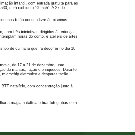
imação infantil, com entrada gratuita para as
30, será exibido o "Grinch". A 27 de
quenos terão acesso livre às piscinas
o, com três iniciativas dirigidas às crianças,
ntemplam horas do conto, e ateliers de artes
hop de culinária que irá decorrer no dia 18
omove, de 17 a 21 de dezembro, uma
ção de mantas, ração e brinquedos. Durante
a, microchip eletrónico e desparasitação.
 BTT natalício, com concentração junto à
ar a magia natalícia e tirar fotografias com