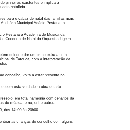
e pinheiros existentes e implica a
uadra natalícia.
ares para o cabaz de natal das famílias mais
 Auditório Municipal Adácio Pestana, o
dácio Pestana a Academia de Musica da
 o Concerto de Natal da Orquestra Ligeira
tem colorir e dar um brilho extra a esta
icipal de Tarouca, com a interpretação de
adra.
o concelho, volta a estar presente no
ncebem esta verdadeira obra de arte
presépio, em total harmonia com cenários da
s de música, o rio, entre outros.
30, das 14h00 às 20h00.
sentear as crianças do concelho com alguns