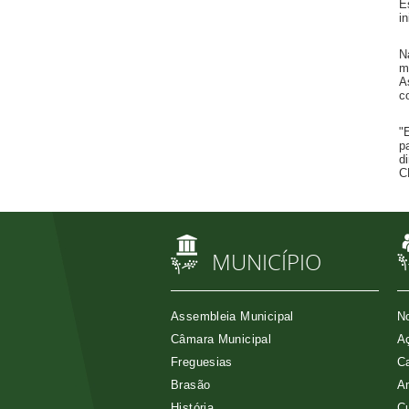
E
i
N
m
A
c
"
p
d
C
MUNICÍPIO
Assembleia Municipal
No
Câmara Municipal
Aç
Freguesias
Ca
Brasão
A
História
Cu