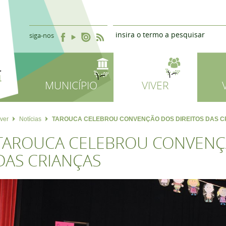
siga-nos
MUNICÍPIO
VIVER
iver
Notícias
TAROUCA CELEBROU CONVENÇÃO DOS DIREITOS DAS C
TAROUCA CELEBROU CONVENÇÃ
DAS CRIANÇAS