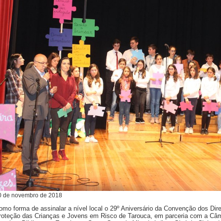
0
de
novembro
de
2018
omo forma de assinalar a nível local o 29º Aniversário da Convenção dos Di
roteção das Crianças e Jovens em Risco de Tarouca, em parceria com a Câm