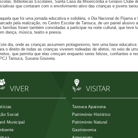
scolas, Bibliotecas Escolares, Santa Casa da Misericórdia e Ginásio Clube d
niciativas que contaram com o envolvimento ativo das crianças e jovens taro
aquela que foi uma jornada educativa e solidária, o Dia Nacional do Pijama e 
arcado pela realização, no Centro Escolar de Tarouca, de um painel alusivo a
s famílias foram também convidadas a participar na noite cultural, que teve l
om dança, música, teatro e poesia.
Este dia, onde as crianças assumem protagonismo, tem uma base educativa e
ara o direito de todas as crianças viverem rodeadas de afetos, no seio de um
ireitos, que permita que elas cresçam enquanto seres felizes, confiantes e resi
PCJ Tarouca, Susana Gouveia.
VIVER
VISITAR
tícias
Tarouca Apaixona
ão Social
Património Histórico
nil Municipal
Património Natural
mbiente
Gastronomia
ltura
Artesanato