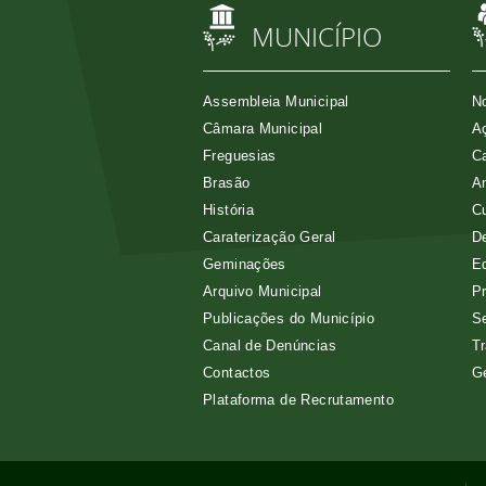
MUNICÍPIO
Assembleia Municipal
No
Câmara Municipal
Aç
Freguesias
Ca
Brasão
A
História
Cu
Caraterização Geral
D
Geminações
E
Arquivo Municipal
Pr
Publicações do Município
Se
Canal de Denúncias
Tr
Contactos
G
Plataforma de Recrutamento