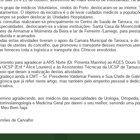
m grupo de médicos Voluntários, vindos do Porto ,deslocaram-se ao interior, T
ratamentos. O objetivo da iniciativa é o de levar cuidados médicos a popula
empre se podem deslocar ás Unidades Hospitalares.
s consultas realizaram-se principalmente no Centro de Saúde de Tarouca, no
specialidades, deslocaram-se a várias instituições- Santa Casa da Misericórd
ares de Armamar e Moimenta da Beira e lar de Ferreirim /Lamego, para prest
eduzida e acamados.
odas estas atividades tiveram o apoio da Camara Municipal de Tarouca, e do
istas de utentes do concelho, que promoveu o transporte desses mesmos ute
ue forneceu toda a logística e transporte dos Clínicos envolvidos.
proveito para agradecer à ARS Norte (Dr. Pimenta Marinho) ao ACES Douro Sul
a UCSP (Enf.ª Alice Loureiro) e ás Assistentes Técnicas da UCSP de Tarouca
poio que deram à realização destas atividades.
gradeço ainda à CMT – Sr. Presidente Valdemar Pereira e Sua Chefe de Gabi
ogística que já referi neste artigo, mas também pelo empenho pessoal e dedic
iciativa.
ermino agradecendo, aos médicos das especialidades de Urologia, Ortopedia
torrinolaringologia e Medicina Geral por darem o seu melhor, servindo uma p
 Meu Bem haja
imões de Carvalho