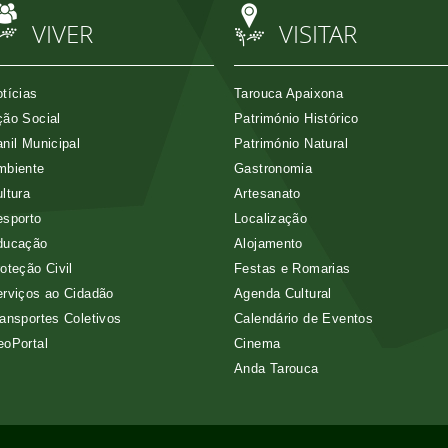
VIVER
VISITAR
tícias
Tarouca Apaixona
ão Social
Património Histórico
nil Municipal
Património Natural
mbiente
Gastronomia
ltura
Artesanato
esporto
Localização
ducação
Alojamento
oteção Civil
Festas e Romarias
rviços ao Cidadão
Agenda Cultural
ansportes Coletivos
Calendário de Eventos
eoPortal
Cinema
Anda Tarouca