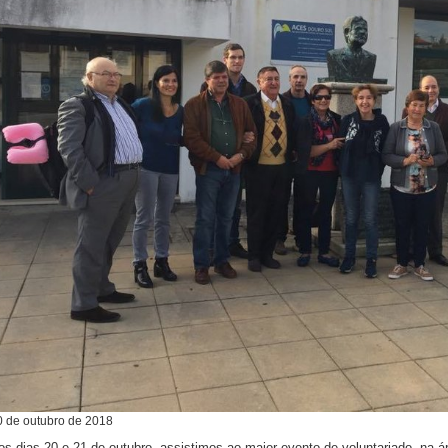
0
de
outubro
de
2018
os dias 20 e 21 de outubro, assistimos ao maior evento de voluntariado, na 