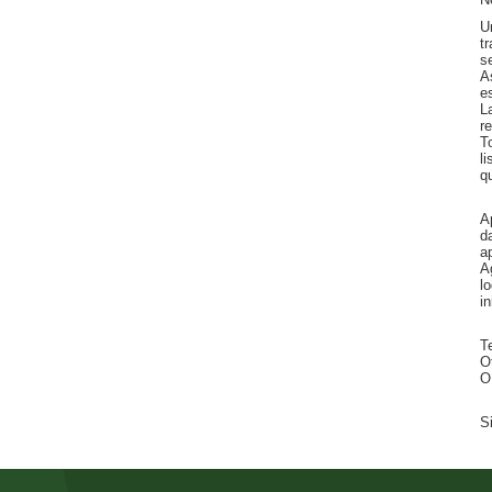
U
t
s
A
e
L
r
T
l
q
A
d
a
A
l
in
T
O
O
S