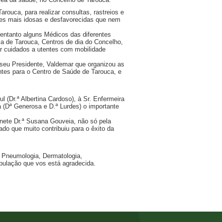
arouca, para realizar consultas, rastreios e
ções mais idosas e desfavorecidas que nem
 entanto alguns Médicos das diferentes
ia de Tarouca, Centros de dia do Concelho,
ar cuidados a utentes com mobilidade
 seu Presidente, Valdemar que organizou as
ntes para o Centro de Saúde de Tarouca, e
 (Dr.ª Albertina Cardoso), à Sr. Enfermeira
 (Dª Generosa e D.ª Lurdes) o importante
nete Dr.ª Susana Gouveia, não só pela
ado que muito contribuiu para o êxito da
, Pneumologia, Dermatologia,
opulação que vos está agradecida.