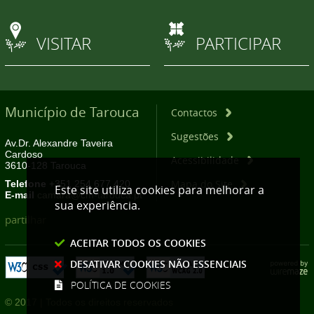
VISITAR
PARTICIPAR
Município de Tarouca
Contactos
Sugestões
Av.Dr. Alexandre Taveira
Cardoso
Acessibilidade
3610-128 Tarouca
Mapa do Site
Telefone
+351 254 677 420
Este site utiliza cookies para melhorar a
E-mail
camara@cm-tarouca.pt
sua experiência.
partilhar
ACEITAR TODOS OS COOKIES
DESATIVAR COOKIES NÃO ESSENCIAIS
POLÍTICA DE COOKIES
© 2017 | Todos os direitos reservados