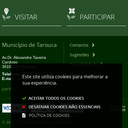
VISITAR
PARTICIPAR
Município de Tarouca
Contactos
Sugestões
Av.Dr. Alexandre Taveira
Cardoso
Acessibilidade
3610-128 Tarouca
Mapa do Site
Telefone
+351 254 677 420
Este site utiliza cookies para melhorar a
E-mail
camara@cm-tarouca.pt
sua experiência.
partilhar
ACEITAR TODOS OS COOKIES
DESATIVAR COOKIES NÃO ESSENCIAIS
POLÍTICA DE COOKIES
© 2017 | Todos os direitos reservados