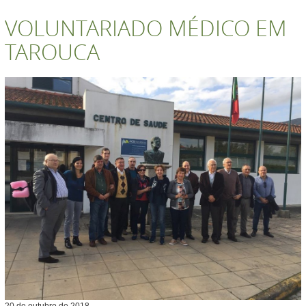
VOLUNTARIADO MÉDICO EM
TAROUCA
20
de
outubro
de
2018