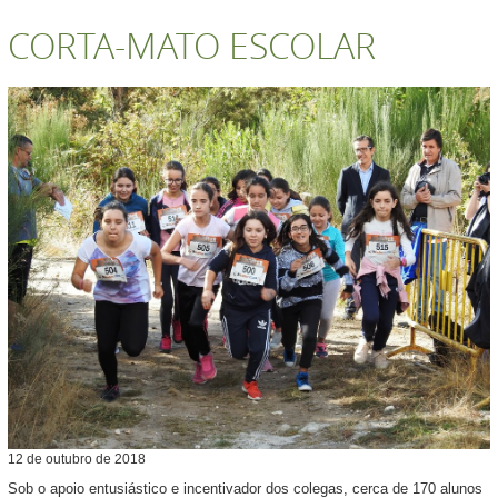
CORTA-MATO ESCOLAR
12
de
outubro
de
2018
Sob o apoio entusiástico e incentivador dos colegas, cerca de 170 alunos