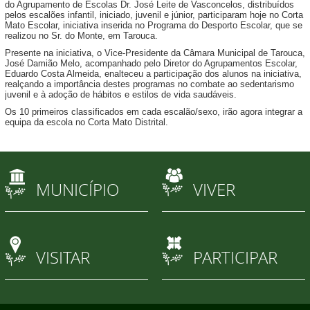
do Agrupamento de Escolas Dr. José Leite de Vasconcelos, distribuídos
pelos escalões infantil, iniciado, juvenil e júnior, participaram hoje no Corta
Mato Escolar, iniciativa inserida no Programa do Desporto Escolar, que se
realizou no Sr. do Monte, em Tarouca.
Presente na iniciativa, o Vice-Presidente da Câmara Municipal de Tarouca,
José Damião Melo, acompanhado pelo Diretor do Agrupamentos Escolar,
Eduardo Costa Almeida, enalteceu a participação dos alunos na iniciativa,
realçando a importância destes programas no combate ao sedentarismo
juvenil e à adoção de hábitos e estilos de vida saudáveis.
Os 10 primeiros classificados em cada escalão/sexo, irão agora integrar a
equipa da escola no Corta Mato Distrital.
MUNICÍPIO
VIVER
VISITAR
PARTICIPAR