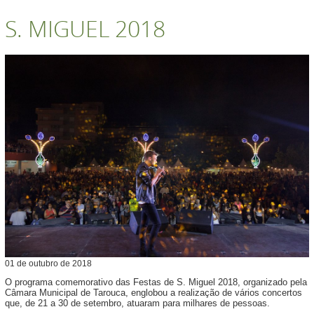
S. MIGUEL 2018
01
de
outubro
de
2018
O programa comemorativo das Festas de S. Miguel 2018, organizado pela
Câmara Municipal de Tarouca, englobou a realização de vários concertos
que, de 21 a 30 de setembro, atuaram para milhares de pessoas.