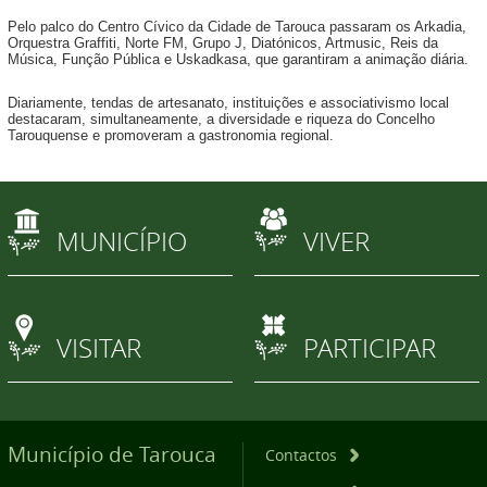
Pelo palco do Centro Cívico da Cidade de Tarouca passaram os Arkadia,
Orquestra Graffiti, Norte FM, Grupo J, Diatónicos, Artmusic, Reis da
Música, Função Pública e Uskadkasa, que garantiram a animação diária.
Diariamente, tendas de artesanato, instituições e associativismo local
destacaram, simultaneamente, a diversidade e riqueza do Concelho
Tarouquense e promoveram a gastronomia regional.
MUNICÍPIO
VIVER
VISITAR
PARTICIPAR
Município de Tarouca
Contactos