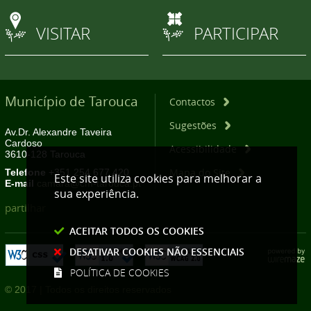
VISITAR
PARTICIPAR
Município de Tarouca
Contactos
Sugestões
Av.Dr. Alexandre Taveira
Cardoso
Acessibilidade
3610-128 Tarouca
Mapa do Site
Telefone
+351 254 677 420
Este site utiliza cookies para melhorar a
E-mail
camara@cm-tarouca.pt
sua experiência.
partilhar
ACEITAR TODOS OS COOKIES
DESATIVAR COOKIES NÃO ESSENCIAIS
POLÍTICA DE COOKIES
© 2017 | Todos os direitos reservados