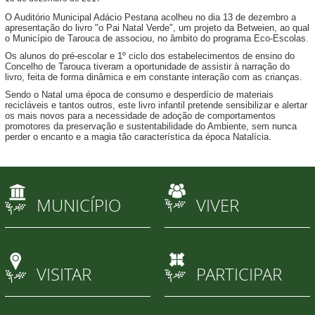
O Auditório Municipal Adácio Pestana acolheu no dia 13 de dezembro a
apresentação do livro "o Pai Natal Verde", um projeto da Betweien, ao qual
o Município de Tarouca de associou, no âmbito do programa Eco-Escolas.
Os alunos do pré-escolar e 1º ciclo dos estabelecimentos de ensino do
Concelho de Tarouca tiveram a oportunidade de assistir à narração do
livro, feita de forma dinâmica e em constante interação com as crianças.
Sendo o Natal uma época de consumo e desperdício de materiais
recicláveis e tantos outros, este livro infantil pretende sensibilizar e alertar
os mais novos para a necessidade de adoção de comportamentos
promotores da preservação e sustentabilidade do Ambiente, sem nunca
perder o encanto e a magia tão característica da época Natalícia.
MUNICÍPIO
VIVER
VISITAR
PARTICIPAR